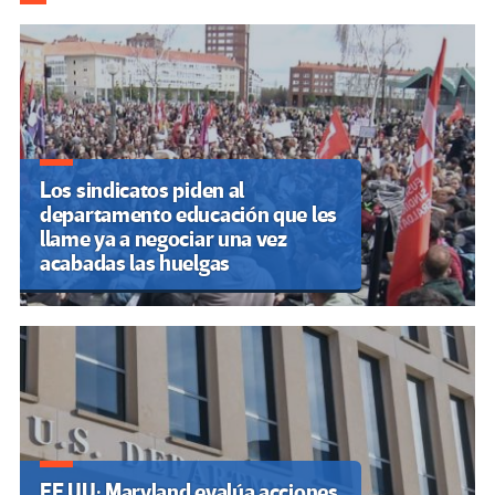
de
entradas
Los sindicatos piden al
departamento educación que les
llame ya a negociar una vez
acabadas las huelgas
EE.UU: Maryland evalúa acciones