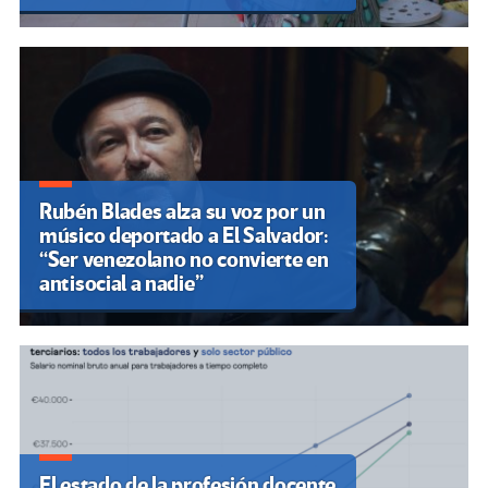
Rubén Blades alza su voz por un
músico deportado a El Salvador:
“Ser venezolano no convierte en
antisocial a nadie”
El estado de la profesión docente