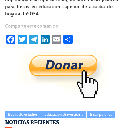
para-becas-en-educacion-superior-de-alcaldia-de-
bogota-155034
Comparte este contenido:
Fa
T
Te
Li
E
C
ce
wi
le
n
m
o
b
tt
gr
ke
ail
m
o
er
a
dI
p
o
m
n
ar
k
tir
Becas de estudios
Educación Universitaria
Inscripciones
Navegación
NOTICIAS RECIENTES