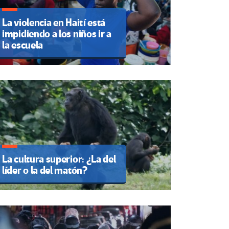
La violencia en Haití está
impidiendo a los niños ir a
la escuela
La cultura superior: ¿La del
líder o la del matón?