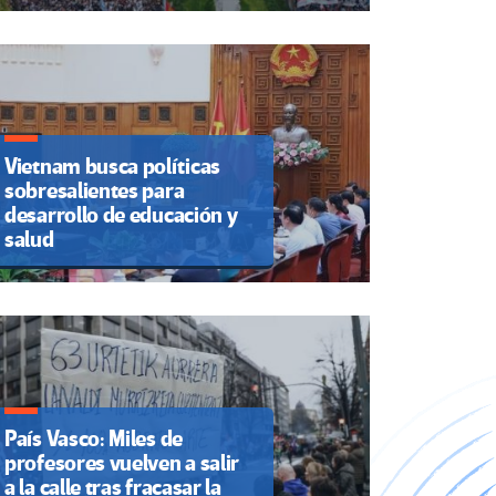
Vietnam busca políticas
sobresalientes para
desarrollo de educación y
salud
País Vasco: Miles de
profesores vuelven a salir
a la calle tras fracasar la