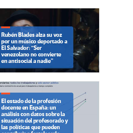
Rubén Blades alza su voz
por un músico deportado a
El Salvador: “Ser
venezolano no convierte
en antisocial a nadie”
El estado de la profesión
docente en España: un
análisis con datos sobre la
situación del profesorado y
las políticas que pueden