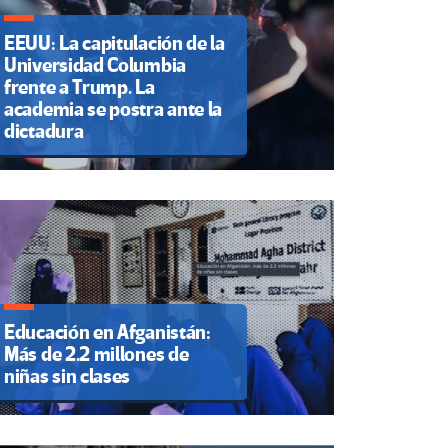
EEUU: La capitulación de la
Universidad Columbia
frente a Trump. La
academia se postra ante la
dictadura
Educación en Afganistán:
Más de 2.2 millones de
niñas sin clases