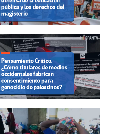
defensa de la educación
pública y los derechos del
magisterio
Pensamiento Crítico.
¿Cómo titulares de medios
occidentales fabrican
consentimiento para
genocidio de palestinos?