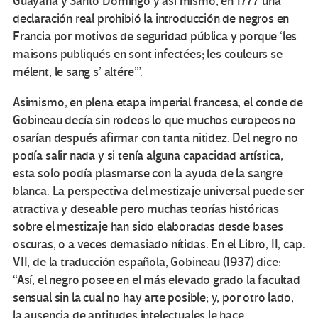
Guayana y Santo Domingo y así mismo, en 1777 una
declaración real prohibió la introducción de negros en
Francia por motivos de seguridad pública y porque ‘les
maisons publiqués en sont infectées; les couleurs se
mélent, le sang s’ altére’”.
Asimismo, en plena etapa imperial francesa, el conde de
Gobineau decía sin rodeos lo que muchos europeos no
osarían después afirmar con tanta nitidez. Del negro no
podía salir nada y si tenía alguna capacidad artística,
esta solo podía plasmarse con la ayuda de la sangre
blanca. La perspectiva del mestizaje universal puede ser
atractiva y deseable pero muchas teorías históricas
sobre el mestizaje han sido elaboradas desde bases
oscuras, o a veces demasiado nítidas. En el Libro, II, cap.
VII, de la traducción española, Gobineau (1937) dice:
“Así, el negro posee en el más elevado grado la facultad
sensual sin la cual no hay arte posible; y, por otro lado,
la ausencia de aptitudes intelectuales le hace