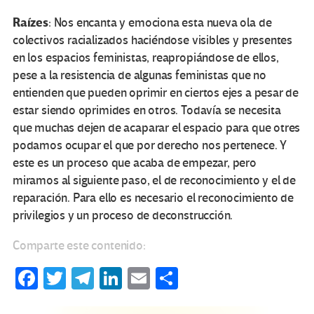
Raízes
: Nos encanta y emociona esta nueva ola de
colectivos racializados haciéndose visibles y presentes
en los espacios feministas, reapropiándose de ellos,
pese a la resistencia de algunas feministas que no
entienden que pueden oprimir en ciertos ejes a pesar de
estar siendo oprimides en otros. Todavía se necesita
que muchas dejen de acaparar el espacio para que otres
podamos ocupar el que por derecho nos pertenece. Y
este es un proceso que acaba de empezar, pero
miramos al siguiente paso, el de reconocimiento y el de
reparación. Para ello es necesario el reconocimiento de
privilegios y un proceso de deconstrucción.
Comparte este contenido:
Fa
T
Te
Li
E
C
ce
wi
le
n
m
o