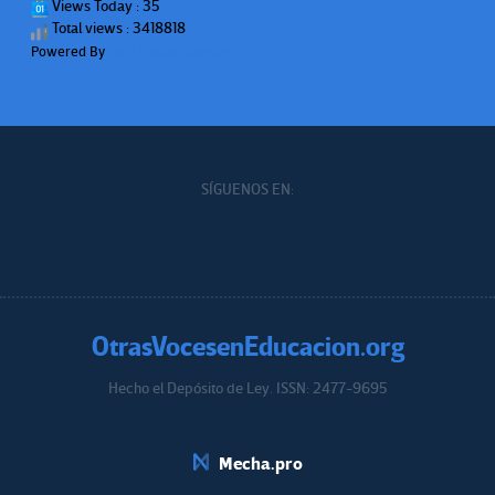
Views Today : 35
Total views : 3418818
Powered By
WPS Visitor Counter
SÍGUENOS EN:
OtrasVocesenEducacion.org
Hecho el Depósito de Ley. ISSN: 2477-9695
Educacion.org
Mecha.pro