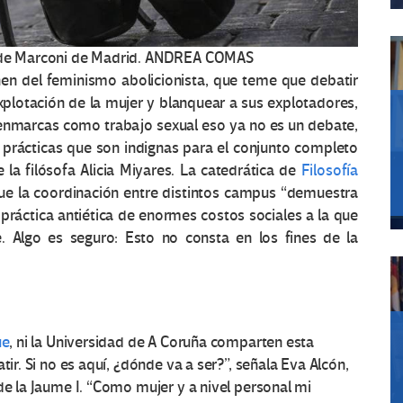
 de Marconi de Madrid.
ANDREA COMAS
enen del feminismo abolicionista, que teme que debatir
xplotación de la mujer y blanquear a sus explotadores,
 enmarcas como trabajo sexual eso ya no es un debate,
r prácticas que son indignas para el conjunto completo
e la filósofa Alicia Miyares. La catedrática de
Filosofía
e la coordinación entre distintos campus “demuestra
práctica antiética de enormes costos sociales a la que
 Algo es seguro: Esto no consta en los fines de la
ue
, ni la Universidad de A Coruña comparten esta
tir. Si no es aquí, ¿dónde va a ser?”, señala Eva Alcón,
de la Jaume I. “Como mujer y a nivel personal mi