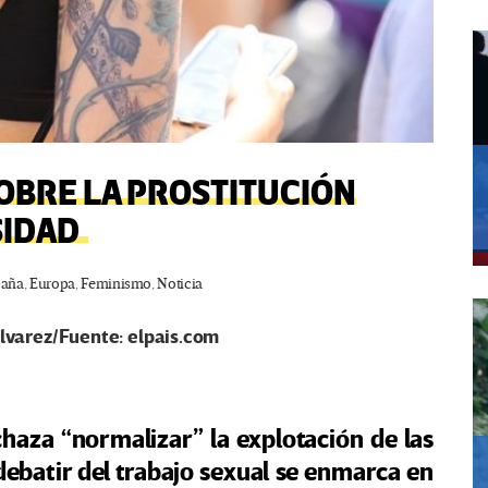
SOBRE LA PROSTITUCIÓN
SIDAD
paña
,
Europa
,
Feminismo
,
Noticia
lvarez/Fuente: elpais.com
haza “normalizar” la explotación de las
debatir del trabajo sexual se enmarca en