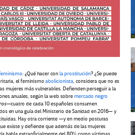
 feminismo
: ¿Qué hacer con
la prostitución
? ¿Se puede
itaria, el feminismo
abolicionista
, considera que no es
as mujeres más vulnerables. Defienden perseguir a la
ones anuales, según la web sobre
mercado negro
ros
—cuatro de cada 10 españoles consumen
os en una guía del Ministerio de Sanidad en 2016— y
tituidas. Hay otra corriente —y en medio posturas
ue existe y defiende que además de las mujeres
licía habla extraoficialmente del 80% como víctimas