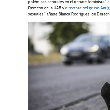
polémicas centrales en el debate feminista”, 
Derecho de la UAB y
directora del grupo Antí
sexuales”, añade Blanca Rodríguez, de Derecho
O
t
r
a
s
V
o
c