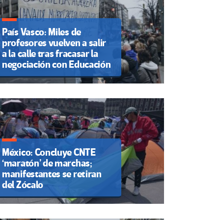
País Vasco: Miles de
profesores vuelven a salir
a la calle tras fracasar la
negociación con Educación
México: Concluye CNTE
‘maratón’ de marchas;
manifestantes se retiran
del Zócalo