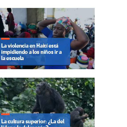
La violencia en Haití está
impidiendo a los niños ir a
la escuela
La cultura superior: ¿La del