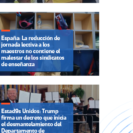
España: La reducción de
jornada lectiva a los
maestros no contiene el
malestar de los sindicatos
de enseñanza
Estad9s Unidos: Trump
firma un decreto que inicia
el desmantelamiento del
Departamento de