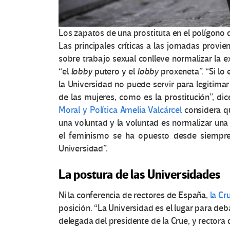
e
s
Los zapatos de una prostituta en el polígono
e
Las principales críticas a las jornadas provi
sobre trabajo sexual conlleve normalizar la e
n
“el
lobby
putero y el
lobby
proxeneta”. “Si lo
la Universidad no puede servir para legitima
E
de las mujeres, como es la prostitución”, dic
Moral y Política Amelia Valcárcel
considera qu
d
una voluntad y la voluntad es normalizar una 
u
el feminismo se ha opuesto desde siempre.
Universidad”.
c
La postura de las Universidades
a
Ni la conferencia de rectores de España,
la Cr
c
posición. “La Universidad es el lugar para deba
delegada del presidente de la Crue, y rectora 
i