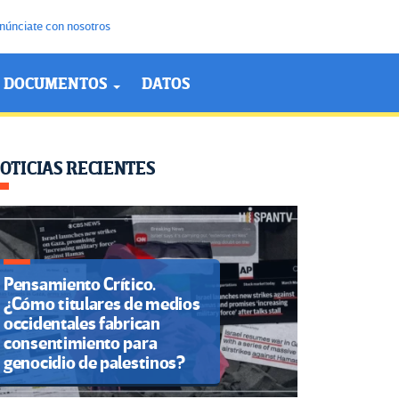
núnciate con nosotros
DOCUMENTOS
DATOS
OTICIAS RECIENTES
Pensamiento Crítico.
¿Cómo titulares de medios
occidentales fabrican
consentimiento para
genocidio de palestinos?