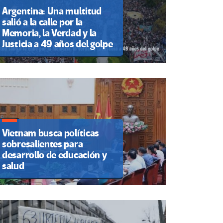
Argentina: Una multitud
salió a la calle por la
Memoria, la Verdad y la
Justicia a 49 años del golpe
Vietnam busca políticas
sobresalientes para
desarrollo de educación y
salud