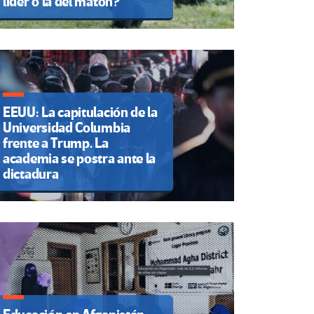
líder o la del matón?
EEUU: La capitulación de la
Universidad Columbia
frente a Trump. La
academia se postra ante la
dictadura