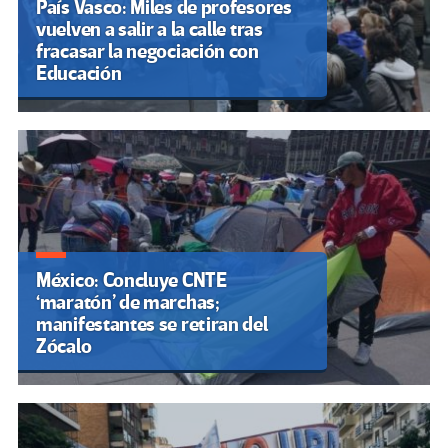
País Vasco: Miles de profesores
vuelven a salir a la calle tras
fracasar la negociación con
Educación
México: Concluye CNTE
‘maratón’ de marchas;
manifestantes se retiran del
Zócalo