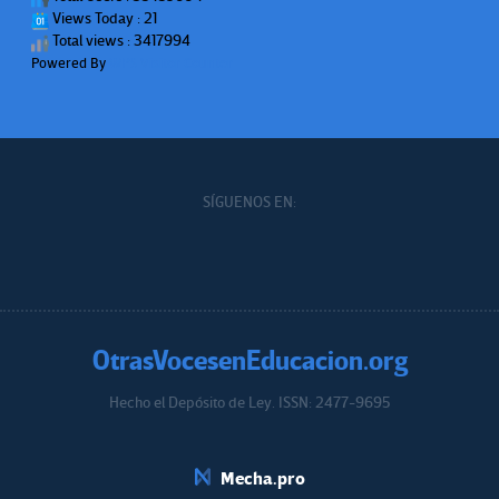
Views Today : 21
Total views : 3417994
Powered By
WPS Visitor Counter
SÍGUENOS EN:
OtrasVocesenEducacion.org
Hecho el Depósito de Ley. ISSN: 2477-9695
Educacion.org
Mecha.pro