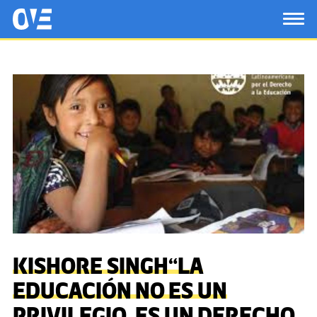
Saltar al contenido principal
OtrasVocesenEducacion.org
TOG
KISHORE SINGH“LA
EDUCACIÓN NO ES UN
PRIVILEGIO, ES UN DERECHO