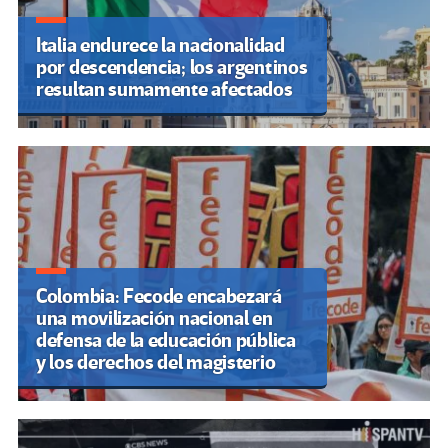
Italia endurece la nacionalidad
por descendencia; los argentinos
resultan sumamente afectados
Colombia: Fecode encabezará
una movilización nacional en
defensa de la educación pública
y los derechos del magisterio