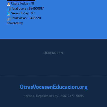
Users Today : 70
Total Users : 35460087
Views Today : 89
Total views : 3418720
Powered By
WPS Visitor Counter
SÍGUENOS EN:
OtrasVocesenEducacion.org
Hecho el Depósito de Ley. ISSN: 2477-9695
Educacion.org