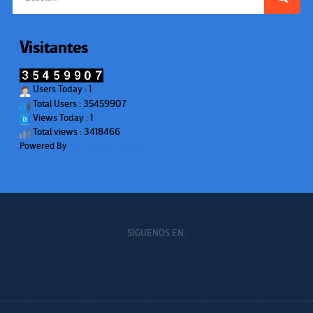
Visitantes
Users Today : 1
Total Users : 35459907
Views Today : 1
Total views : 3418466
Powered By
WPS Visitor Counter
SÍGUENOS EN: