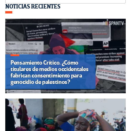
Navegación
NOTICIAS RECIENTES
de
entradas
Pensamiento Crítico. ¿Cómo
titulares de medios occidentales
fabrican consentimiento para
genocidio de palestinos?