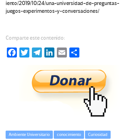
iento/2019/10/24/una-universidad-de-preguntas-
juegos-experimentos-y-conversaciones/
Comparte este contenido:
Fa
T
Te
Li
E
C
ce
wi
le
n
m
o
b
tt
gr
ke
ail
m
o
er
a
dI
p
o
m
n
ar
k
tir
Ambiente Universitario
conocimiento
Curiosidad