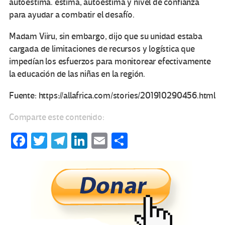
autoestima. estima, autoestima y nivel de confianza
para ayudar a combatir el desafío.
Madam Viiru, sin embargo, dijo que su unidad estaba
cargada de limitaciones de recursos y logística que
impedían los esfuerzos para monitorear efectivamente
la educación de las niñas en la región.
Fuente: https://allafrica.com/stories/201910290456.html
Comparte este contenido:
Fa
T
Te
Li
E
C
ce
wi
le
n
m
o
b
tt
gr
ke
ail
m
o
er
a
dI
p
o
m
n
ar
k
tir