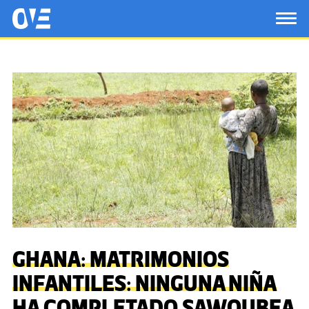
Saltar al contenido principal
OtrasVocesenEducacion.org
TOG
GHANA: MATRIMONIOS
INFANTILES: NINGUNA NIÑA
HA COMPLETADO SAWOUBEA