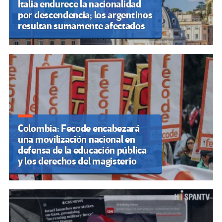
Italia endurece la nacionalidad
por descendencia; los argentinos
resultan sumamente afectados
Colombia: Fecode encabezará
una movilización nacional en
defensa de la educación pública
y los derechos del magisterio