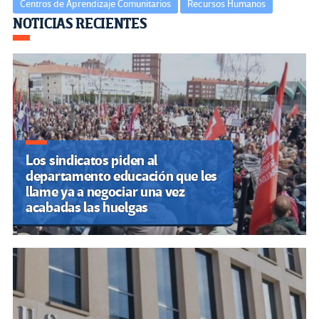
Centros de Aprendizaje Comunitarios
Recursos Humanos
Navegación
NOTICIAS RECIENTES
de
entradas
Los sindicatos piden al
departamento educación que les
llame ya a negociar una vez
acabadas las huelgas