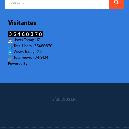
Visitantes
Users Today : 17
Total Users : 35460370
Views Today : 24
Total views : 3419124
Powered By
WPS Visitor Counter
SÍGUENOS EN: