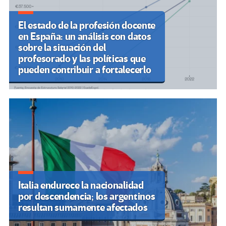
El estado de la profesión docente
en España: un análisis con datos
sobre la situación del
profesorado y las políticas que
pueden contribuir a fortalecerlo
Italia endurece la nacionalidad
por descendencia; los argentinos
resultan sumamente afectados