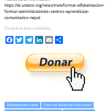
https://es.unesco.org/news/transformar-alfabetizacion-
formar-administradores-centros-aprendizaje-
comunitarios-nepal
Comparte este contenido:
Fa
T
Te
Li
E
C
ce
wi
le
n
m
o
b
tt
gr
ke
ail
m
o
er
a
dI
p
o
m
n
ar
k
tir
Alfabetización y salud
Centro de Desarrollo Educacional