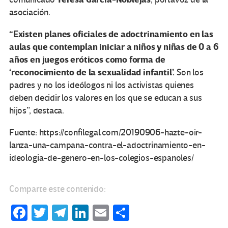
asociación.
“Existen planes oficiales de adoctrinamiento en las
aulas que contemplan iniciar a niños y niñas de 0 a 6
años en juegos eróticos como forma de
‘reconocimiento de la sexualidad infantil’.
Son los
padres y no los ideólogos ni los activistas quienes
deben decidir los valores en los que se educan a sus
hijos”, destaca.
Fuente: https://confilegal.com/20190906-hazte-oir-
lanza-una-campana-contra-el-adoctrinamiento-en-
ideologia-de-genero-en-los-colegios-espanoles/
Comparte este contenido:
Fa
T
Te
Li
E
C