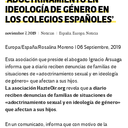
IDEOLOGÍA DE GÉNERO EN
LOS COLEGIOS ESPAÑOLES’
noviembre 7, 2019
Noticias
España
,
Europa
,
Noticia
Europa/España/
Rosalina Moreno
|
06 Septiembre, 2019
Esta asociación que presid
e el abogado Ignacio Arsuaga
informa que a diario reciben denuncias de familias de
situaciones de «adoctrinamiento sexual y en ideología
de género» que afectan a sus hijos.
La asociación HazteOir.org
a diario
revela que
reciben denuncias de familias de situaciones de
«adoctrinamiento sexual y en ideología de género»
que afectan a sus hijos
.
En un comunicado, informa que con motivo de la