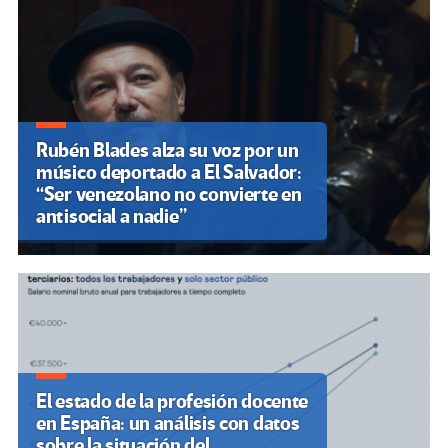
Rubén Blades alza su voz por un
músico deportado a El Salvador:
“Ser venezolano no convierte en
antisocial a nadie”
El estado de la profesión docente
en España: un análisis con datos
sobre la situación del