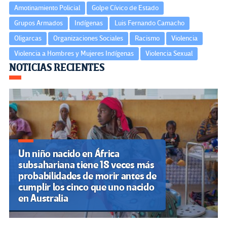
Amotinamiento Policial
Golpe Cívico de Estado
Grupos Armados
Indígenas
Luis Fernando Camacho
Oligarcas
Organizaciones Sociales
Racismo
Violencia
Violencia a Hombres y Mujeres Indígenas
Violencia Sexual
Navegación
NOTICIAS RECIENTES
de
entradas
Un niño nacido en África
subsahariana tiene 18 veces más
probabilidades de morir antes de
cumplir los cinco que uno nacido
en Australia