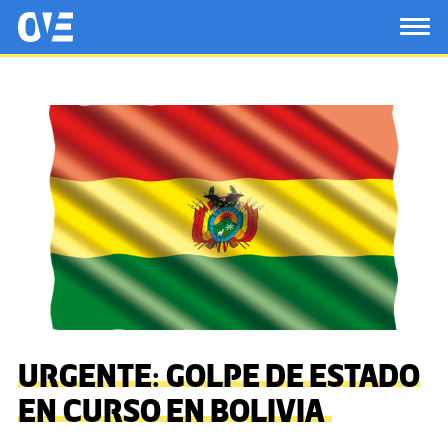
Saltar al contenido principal
OtrasVocesenEducacion.org
TOG
URGENTE: GOLPE DE ESTADO
EN CURSO EN BOLIVIA