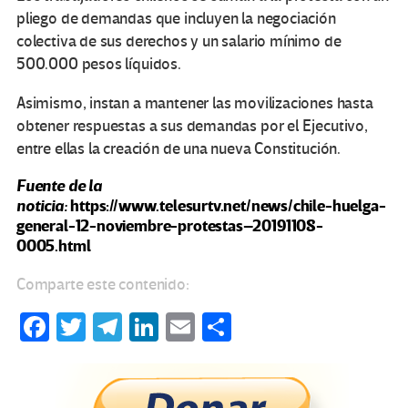
pliego de demandas que incluyen la negociación
colectiva de sus derechos y un salario mínimo de
500.000 pesos líquidos.
Asimismo, instan a mantener las movilizaciones hasta
obtener respuestas a sus demandas por el Ejecutivo,
entre ellas la creación de una nueva Constitución.
Fuente de la
noticia:
https://www.telesurtv.net/news/chile-huelga-
general-12-noviembre-protestas–20191108-
0005.html
Comparte este contenido:
Fa
T
Te
Li
E
C
ce
wi
le
n
m
o
b
tt
gr
ke
ail
m