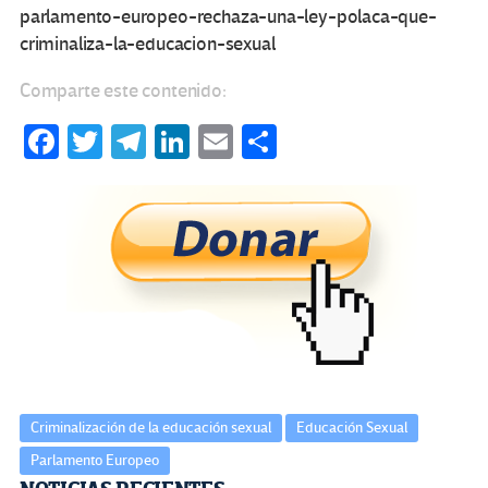
parlamento-europeo-rechaza-una-ley-polaca-que-
criminaliza-la-educacion-sexual
Comparte este contenido:
Fa
T
Te
Li
E
C
ce
wi
le
n
m
o
b
tt
gr
ke
ail
m
o
er
a
dI
p
o
m
n
ar
k
tir
Criminalización de la educación sexual
Educación Sexual
Parlamento Europeo