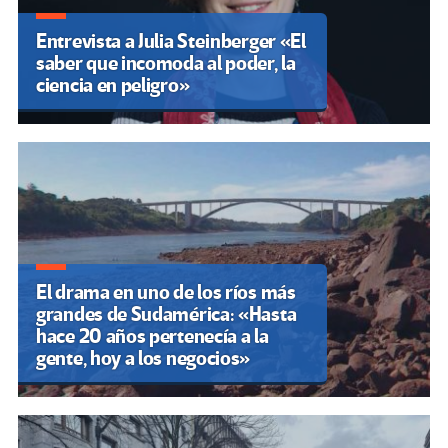
Entrevista a Julia Steinberger «El
saber que incomoda al poder, la
ciencia en peligro»
El drama en uno de los ríos más
grandes de Sudamérica: «Hasta
hace 20 años pertenecía a la
gente, hoy a los negocios»