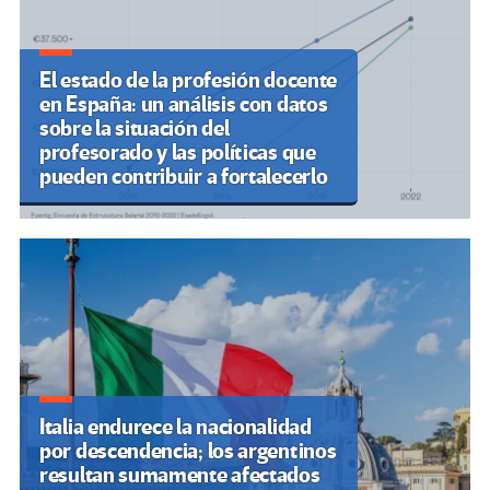
El estado de la profesión docente
en España: un análisis con datos
sobre la situación del
profesorado y las políticas que
pueden contribuir a fortalecerlo
Italia endurece la nacionalidad
por descendencia; los argentinos
resultan sumamente afectados