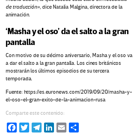
de traducción»
, dice Natalia Malgina, directora de la
animación.
‘Masha y el oso’ da el salto a la gran
pantalla
Con motivo de su décimo aniversario, Masha y el oso va
a dar el salto a la gran pantalla. Los cines británicos
mostrarán los últimos episodios de su tercera
temporada.
Fuente: https://es.euronews.com/2019/09/20/masha-y-
el-oso-el-gran-exito-de-la-animacion-rusa
Comparte este contenido:
Fa
T
Te
Li
E
C
ce
wi
le
n
m
o