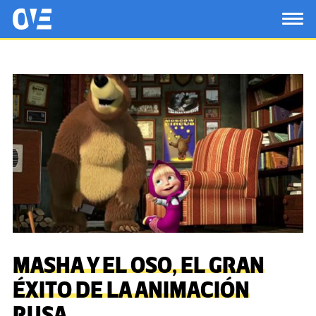
Saltar al contenido principal
OtrasVocesenEducacion.org
TOG
MASHA Y EL OSO, EL GRAN
ÉXITO DE LA ANIMACIÓN
RUSA