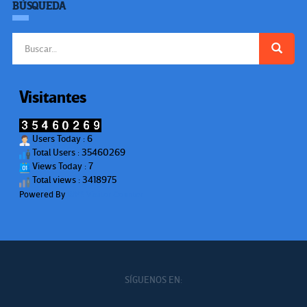
BÚSQUEDA
Buscar:
Visitantes
Users Today : 6
Total Users : 35460269
Views Today : 7
Total views : 3418975
Powered By
WPS Visitor Counter
SÍGUENOS EN: