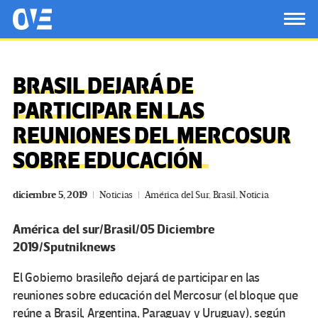
Saltar al contenido principal
OtrasVocesenEducacion.org
TOG
BRASIL DEJARÁ DE
PARTICIPAR EN LAS
REUNIONES DEL MERCOSUR
SOBRE EDUCACIÓN
diciembre 5, 2019
Noticias
América del Sur
,
Brasil
,
Noticia
América del sur/Brasil/05 Diciembre
2019/Sputniknews
El Gobierno brasileño dejará de participar en las
reuniones sobre educación del Mercosur (el bloque que
reúne a Brasil, Argentina, Paraguay y Uruguay), según