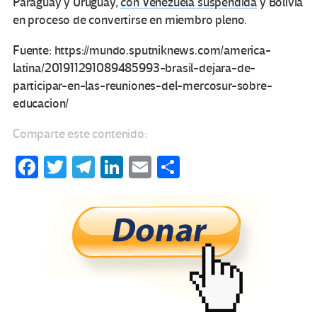
Paraguay y Uruguay,
con Venezuela suspendida
y Bolivia
en proceso de convertirse en miembro pleno.
Fuente: https://mundo.sputniknews.com/america-
latina/201911291089485993-brasil-dejara-de-
participar-en-las-reuniones-del-mercosur-sobre-
educacion/
Comparte este contenido:
Fa
T
Te
Li
E
C
ce
wi
le
n
m
o
b
tt
gr
ke
ail
m
o
er
a
dI
p
o
m
n
ar
k
tir