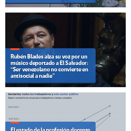
Rubén Blades alza su voz por un
músico deportado a El Salvador:
“Ser venezolano no convierte en
antisocial a nadie”
El estado de la profesión docente