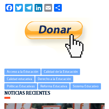
Fa
T
Te
Li
E
C
ce
wi
le
n
m
o
b
tt
gr
ke
ail
m
o
er
a
dI
p
o
m
n
ar
k
tir
Acceso a la Educación
Calidad de la Educación
Calidad educativa
Derecho a la Educación
Políticas Educativas
Reforma Educativa
Sistema Educativo
Navegación
NOTICIAS RECIENTES
de