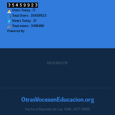
Users Today : 17
Total Users : 35459923
Views Today : 21
Total views : 3418486
Powered By
WPS Visitor Counter
SÍGUENOS EN:
OtrasVocesenEducacion.org
Hecho el Depósito de Ley. ISSN: 2477-9695
Educacion.org