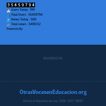
Users Today : 199
Total Users : 35459794
Views Today : 360
Total views : 3418332
Powered By
WPS Visitor Counter
SÍGUENOS EN:
OtrasVocesenEducacion.org
Hecho el Depósito de Ley. ISSN: 2477-9695
Educacion.org