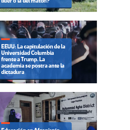
líder o la del matón?
EEUU: La capitulación de la
Universidad Columbia
frente a Trump. La
academia se postra ante la
dictadura