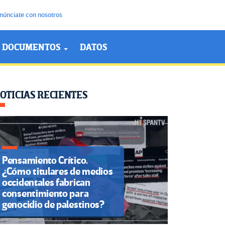
núnciate con nosotros
DOCUMENTOS
DATOS
OTICIAS RECIENTES
Pensamiento Crítico.
¿Cómo titulares de medios
occidentales fabrican
consentimiento para
genocidio de palestinos?