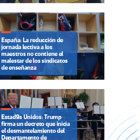
España: La reducción de
jornada lectiva a los
maestros no contiene el
malestar de los sindicatos
de enseñanza
Estad9s Unidos: Trump
firma un decreto que inicia
el desmantelamiento del
Departamento de