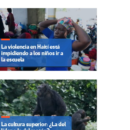
La violencia en Haití está
impidiendo a los niños ir a
la escuela
La cultura superior: ¿La del