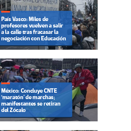
País Vasco: Miles de
profesores vuelven a salir
a la calle tras fracasar la
negociación con Educación
México: Concluye CNTE
‘maratón’ de marchas;
manifestantes se retiran
del Zócalo