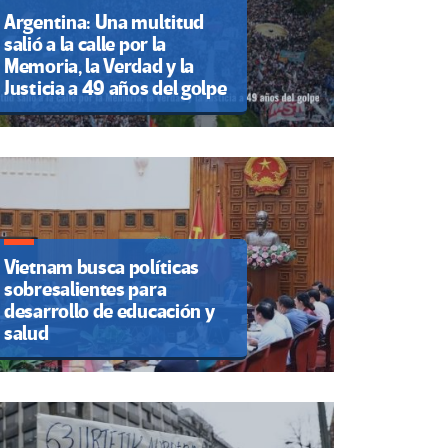
Argentina: Una multitud
salió a la calle por la
Memoria, la Verdad y la
Justicia a 49 años del golpe
Vietnam busca políticas
sobresalientes para
desarrollo de educación y
salud