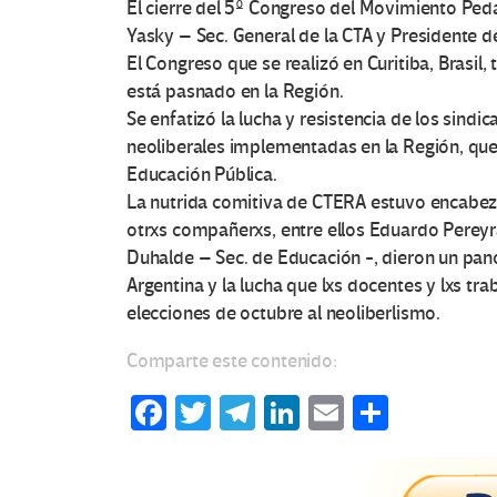
El cierre del 5º Congreso del Movimiento Pe
Yasky – Sec. General de la CTA y Presidente de
El Congreso que se realizó en Curitiba, Brasil
está pasnado en la Región.
Se enfatizó la lucha y resistencia de los sindi
neoliberales implementadas en la Región, que
Educación Pública.
La nutrida comitiva de CTERA estuvo encabeza
otrxs compañerxs, entre ellos Eduardo Pereyr
Duhalde – Sec. de Educación -, dieron un pan
Argentina y la lucha que lxs docentes y lxs tr
elecciones de octubre al neoliberlismo.
Comparte este contenido:
Fa
T
Te
Li
E
C
ce
wi
le
n
m
o
b
tt
gr
ke
ail
m