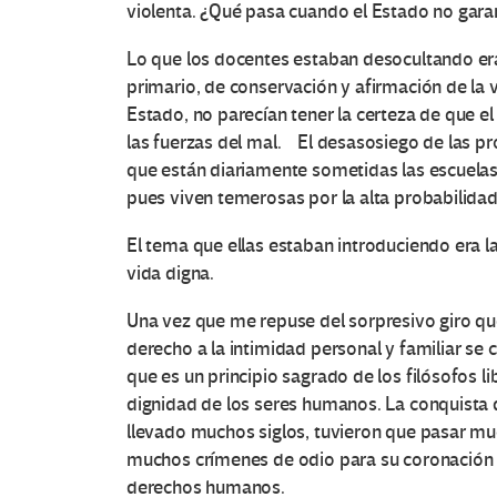
violenta. ¿Qué pasa cuando el Estado no gar
Lo que los docentes estaban desocultando era
primario, de conservación y afirmación de la v
Estado, no parecían tener la certeza de que el
O
las fuerzas del mal. El desasosiego de las pr
que están diariamente sometidas las escuelas 
t
pues viven temerosas por la alta probabilidad
r
El tema que ellas estaban introduciendo era la
vida digna.
a
Una vez que me repuse del sorpresivo giro qu
s
derecho a la intimidad personal y familiar se c
que es un principio sagrado de los filósofos li
V
dignidad de los seres humanos. La conquista 
llevado muchos siglos, tuvieron que pasar muc
o
muchos crímenes de odio para su coronación 
c
derechos humanos.