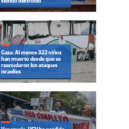
siendo destruido”
Gaza: Al menos 322 niños
han muerto desde que se
reanudaron los ataques
israelíes