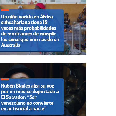
Un niño nacido en África
subsahariana tiene 18
veces más probabilidades
de morir antes de cumplir
los cinco que uno nacido en
Australia
Rubén Blades alza su voz
por un músico deportado a
El Salvador: “Ser
venezolano no convierte
en antisocial a nadie”