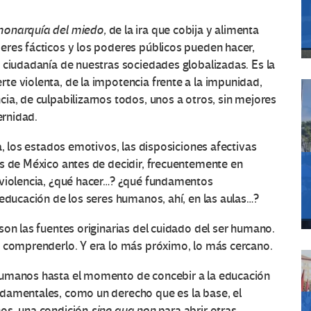
onarquía del miedo,
de la ira que cobija y alimenta
eres fácticos y los poderes públicos pueden hacer,
 ciudadanía de nuestras sociedades globalizadas. Es la
e violenta, de la impotencia frente a la impunidad,
ia, de culpabilizarnos todos, unos a otros, sin mejores
ernidad.
a, los estados emotivos, las disposiciones afectivas
as de México antes de decidir, frecuentemente en
 violencia, ¿qué hacer…? ¿qué fundamentos
 educación de los seres humanos, ahí, en las aulas…?
son las fuentes originarias del cuidado del ser humano.
a comprenderlo. Y era lo más próximo, lo más cercano.
humanos hasta el momento de concebir a la educación
damentales, como un derecho que es la base, el
hos, una condición
sine qua non
para abrir otras,