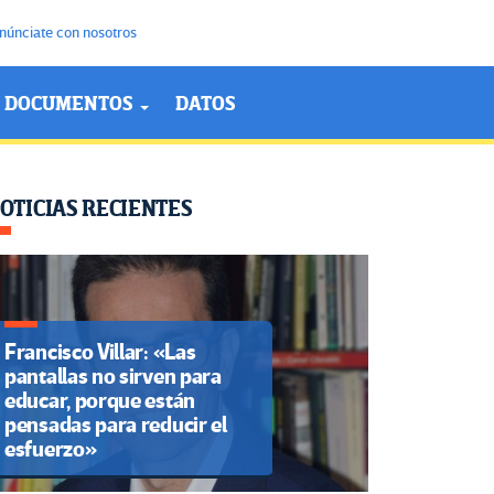
núnciate con nosotros
DOCUMENTOS
DATOS
OTICIAS RECIENTES
Francisco Villar: «Las
pantallas no sirven para
educar, porque están
pensadas para reducir el
esfuerzo»