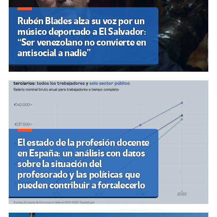
Rubén Blades alza su voz por un
músico deportado a El Salvador:
“Ser venezolano no convierte en
antisocial a nadie”
El estado de la profesión docente
en España: un análisis con datos
sobre la situación del
profesorado y las políticas que
pueden contribuir a fortalecerlo