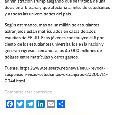
administración Trump alegando que se trataba de una
decisión arbitraria y que afectaría a miles de estudiantes
y a todas las universidades del país.
Según estimados, más de un millón de estudiantes
extranjeros están matriculados en casas de altos
estudios de EE.UU. Esos jóvenes constituyen el 6 por
ciento de los estudiantes universitarios en la nación y
generan ingresos cercanos a los 45.000 millones de
dólares entre matrículas y otros gastos.
Fuente: https://www.telesurtv.net/news/eeuu-revoca-
suspension-visas-estudiantes-extranjeros-20200714-
0044.html
Comparte este contenido:
Fa
T
Te
Li
E
C
ce
wi
le
n
m
o