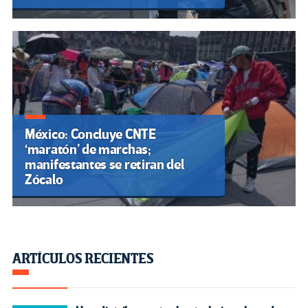
México: Concluye CNTE
‘maratón’ de marchas;
manifestantes se retiran del
Zócalo
ARTÍCULOS RECIENTES