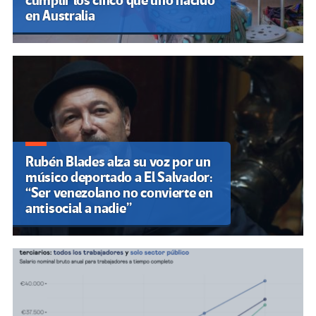
cumplir los cinco que uno nacido
en Australia
Rubén Blades alza su voz por un
músico deportado a El Salvador:
“Ser venezolano no convierte en
antisocial a nadie”