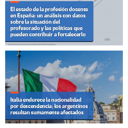
El estado de la profesión docente
en España: un análisis con datos
sobre la situación del
profesorado y las políticas que
pueden contribuir a fortalecerlo
Italia endurece la nacionalidad
por descendencia; los argentinos
resultan sumamente afectados