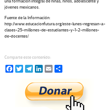
una formación integral de niñas, niños, adolescente y
jóvenes mexicanos.
Fuente de la Información:
http://www.educacionfutura.org/este-lunes-regresan-a-
clases-25-millones-de-estudiantes-y-1-2-millones-
de-docentes/
Comparte este contenido:
Fa
T
Te
Li
E
C
ce
wi
le
n
m
o
b
tt
gr
ke
ail
m
o
er
a
dI
p
o
m
n
ar
k
tir