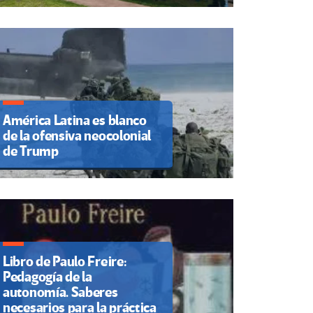
América Latina es blanco
de la ofensiva neocolonial
de Trump
Libro de Paulo Freire:
Pedagogía de la
autonomía. Saberes
necesarios para la práctica