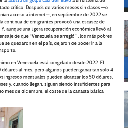
9 le
asestó un golpe casi definitivo
a un sistema de
tado crítico. Después de varios meses sin clases —o
enían acceso a internet—, en septiembre de 2022 se
lida continua de emigrantes provocó una escasez de
Y, aunque una ligera recuperación económica llevó al
nsaje de que “Venezuela se arregló” , los más pobres
e se quedaron en el país, dejaron de poder ir a la
ansporte.
 mínimo en Venezuela está congelado desde 2022. El
0 dólares al mes, pero algunos pueden ganar tan solo 4
los ingresos mensuales pueden alcanzar los 50 dólares,
ses y, cuando llegan, siguen siendo insuficientes para
do mes de diciembre, el coste de la canasta básica