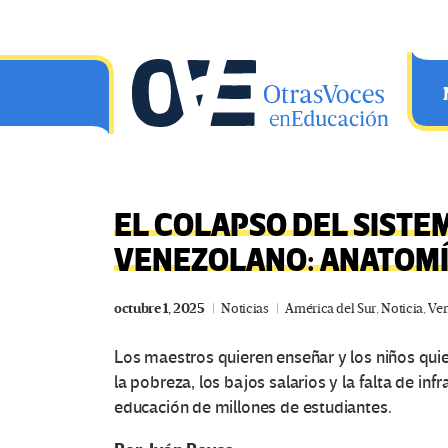
Saltar al contenido principal
OtrasVocesenEducacion.org
EL COLAPSO DEL SISTE
VENEZOLANO: ANATOMÍ
octubre 1, 2025
Noticias
América del Sur
,
Noticia
,
Ve
Los maestros quieren enseñar y los niños quiere
la pobreza, los bajos salarios y la falta de in
educación de millones de estudiantes.