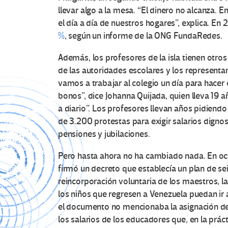
llevar algo a la mesa. “El dinero no alcanza.
el día a día de nuestros hogares”, explica. En 
%
, según un informe de la ONG FundaRedes.
Además, los profesores de la isla tienen otro
de las autoridades escolares y los representan
vamos a trabajar al colegio un día para hacer 
bonos”, dice Johanna Quijada, quien lleva 19 
a diario”. Los profesores llevan años pidiend
de 3.200 protestas para exigir salarios dignos,
pensiones y jubilaciones.
Pero hasta ahora no ha cambiado nada. En oct
firmó un decreto que establecía un plan de seis
reincorporación voluntaria de los maestros, 
los niños que regresen a Venezuela puedan ir a
el documento no mencionaba la asignación de
los salarios de los educadores que, en la práct