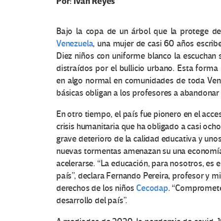
Por: Iván Reyes
Bajo la copa de un árbol que la protege d
Venezuela
, una mujer de casi 60 años escribe
Diez niños con uniforme blanco la escuchan s
distraídos por el bullicio urbano. Esta form
en algo normal en comunidades de toda Venez
básicas obligan a los profesores a abandonar au
En otro tiempo, el país fue pionero en el acce
crisis humanitaria que ha obligado a casi oc
grave deterioro de la calidad educativa y uno
nuevas tormentas amenazan su una economía t
acelerarse. “La educación, para nosotros, es 
país”, declara Fernando Pereira, profesor y 
derechos de los niños
Cecodap
. “Compromete 
desarrollo del país”.