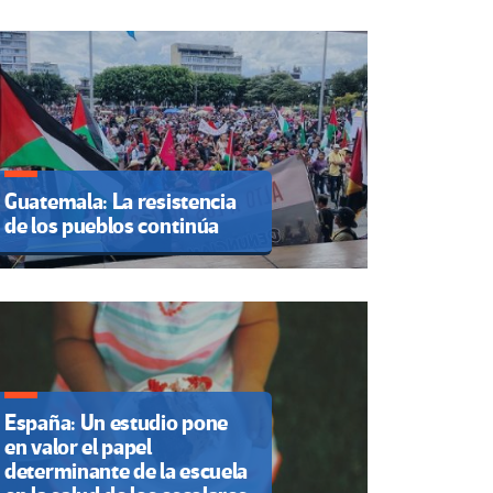
Guatemala: La resistencia
de los pueblos continúa
España: Un estudio pone
en valor el papel
determinante de la escuela