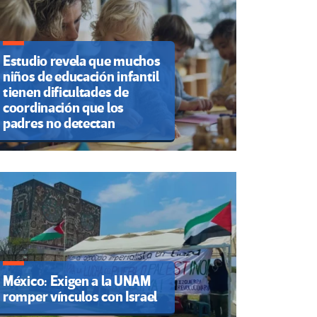
Estudio revela que muchos
niños de educación infantil
tienen dificultades de
coordinación que los
padres no detectan
México: Exigen a la UNAM
romper vínculos con Israel