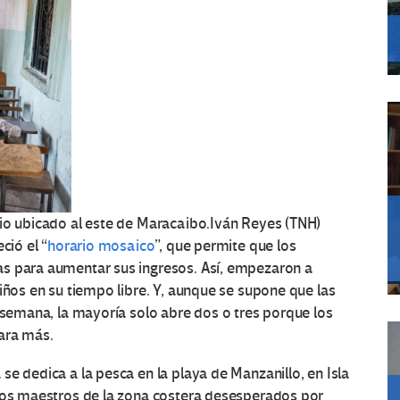
io ubicado al este de Maracaibo.
Iván Reyes (TNH)
ció el “
horario mosaico
”, que permite que los
as para aumentar sus ingresos. Así, empezaron a
iños en su tiempo libre. Y, aunque se supone que las
a semana, la mayoría solo abre dos o tres porque los
ara más.
e dedica a la pesca en la playa de Manzanillo, en Isla
 los maestros de la zona costera desesperados por