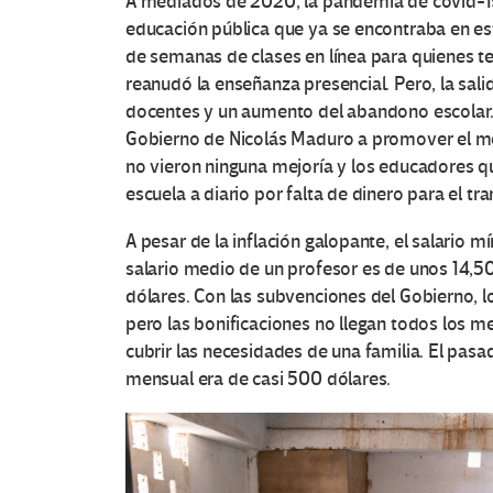
A mediados de 2020, la pandemia de covid-1
educación pública que ya se encontraba en es
de semanas de clases en línea para quienes t
reanudó la enseñanza presencial. Pero, la sa
docentes y un aumento del abandono escolar. 
Gobierno de Nicolás Maduro a promover el me
no vieron ninguna mejoría y los educadores qu
escuela a diario por falta de dinero para el tr
A pesar de la inflación galopante, el salario
salario medio de un profesor es de unos 14,5
dólares. Con las subvenciones del Gobierno, 
pero las bonificaciones no llegan todos los me
cubrir las necesidades de una familia. El pasa
mensual era de casi 500 dólares.