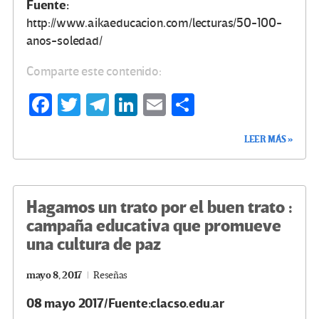
Fuente:
http://www.aikaeducacion.com/lecturas/50-100-
anos-soledad/
Comparte este contenido:
Fa
T
Te
Li
E
C
ce
wi
le
n
m
o
LEER MÁS »
b
tt
gr
ke
ail
m
o
er
a
dI
p
o
m
n
ar
Hagamos un trato por el buen trato :
k
tir
campaña educativa que promueve
una cultura de paz
mayo 8, 2017
Reseñas
08 mayo 2017/Fuente:clacso.edu.ar