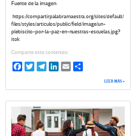
Fuente de la imagen:
https://compartirpalabramaestra.org/sites/default/
files/styles/articulos/public/field/image/un-
plebiscito-por-la-paz-en-nuestras-escuelas.jpg?
itok
Comparte este contenido:
Fa
T
Te
Li
E
C
ce
wi
le
n
m
o
LEER MÁS »
b
tt
gr
ke
ail
m
o
er
a
dI
p
o
m
n
ar
k
tir