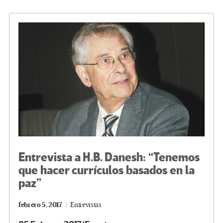
o
er
a
dI
p
o
m
n
ar
k
tir
Entrevista a H.B. Danesh: “Tenemos
que hacer currículos basados en la
paz”
febrero 5, 2017
Entrevistas