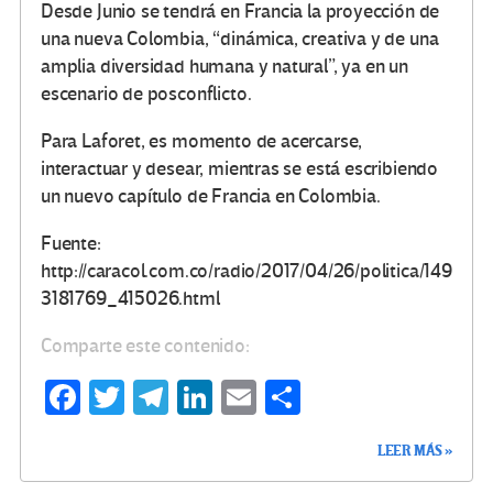
Desde Junio se tendrá en Francia la proyección de
una nueva Colombia, “dinámica, creativa y de una
amplia diversidad humana y natural”, ya en un
escenario de posconflicto.
Para Laforet, es momento de acercarse,
interactuar y desear, mientras se está escribiendo
un nuevo capítulo de Francia en Colombia.
Fuente:
http://caracol.com.co/radio/2017/04/26/politica/149
3181769_415026.html
Comparte este contenido:
Fa
T
Te
Li
E
C
ce
wi
le
n
m
o
LEER MÁS »
b
tt
gr
ke
ail
m