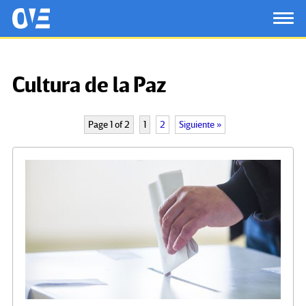
Saltar al contenido principal
OtrasVocesenEducacion.org
TOG
Cultura de la Paz
Page 1 of 2
1
2
Siguiente »