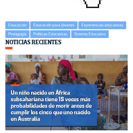
Educación
Educación para Jóvenes
Experiencias educativas
Pedagogía
Políticas Educativas
Sistema Educativo
Navegación
NOTICIAS RECIENTES
de
entradas
Un niño nacido en África
subsahariana tiene 18 veces más
probabilidades de morir antes de
cumplir los cinco que uno nacido
en Australia