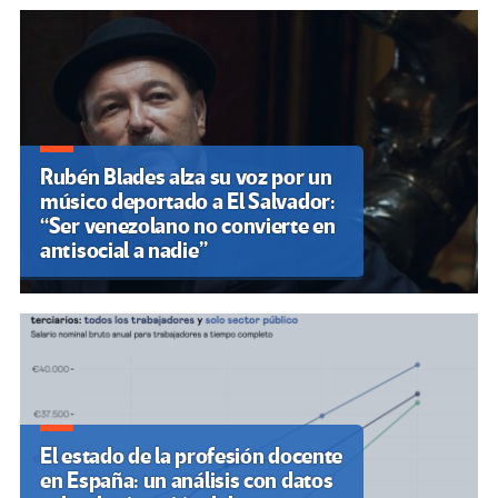
Rubén Blades alza su voz por un
músico deportado a El Salvador:
“Ser venezolano no convierte en
antisocial a nadie”
El estado de la profesión docente
en España: un análisis con datos