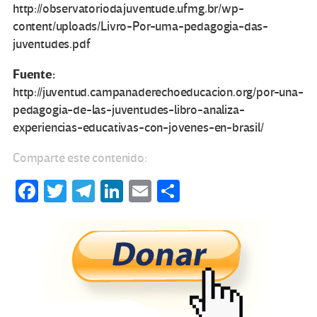
http://observatoriodajuventude.ufmg.br/wp-
content/uploads/Livro-Por-uma-pedagogia-das-
juventudes.pdf
Fuente:
http://juventud.campanaderechoeducacion.org/por-una-
pedagogia-de-las-juventudes-libro-analiza-
experiencias-educativas-con-jovenes-en-brasil/
Comparte este contenido:
Fa
T
Te
Li
E
C
ce
wi
le
n
m
o
b
tt
gr
ke
ail
m
o
er
a
dI
p
o
m
n
ar
k
tir