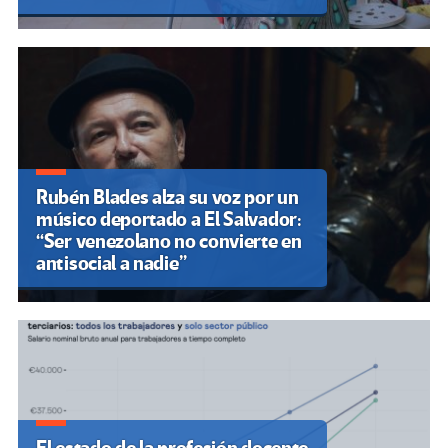
Rubén Blades alza su voz por un
músico deportado a El Salvador:
“Ser venezolano no convierte en
antisocial a nadie”