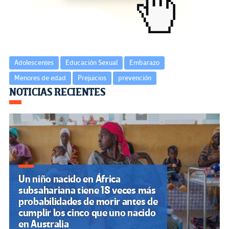
k
tir
Adolescentes
Educación Sexual
Embarazo
Menores de edad
Prejuicios
prevención
Navegación
NOTICIAS RECIENTES
de
entradas
Un niño nacido en África
subsahariana tiene 18 veces más
probabilidades de morir antes de
cumplir los cinco que uno nacido
en Australia