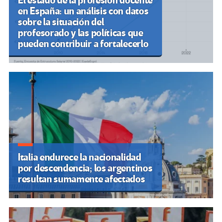
El estado de la profesión docente
en España: un análisis con datos
sobre la situación del
profesorado y las políticas que
pueden contribuir a fortalecerlo
Italia endurece la nacionalidad
por descendencia; los argentinos
resultan sumamente afectados