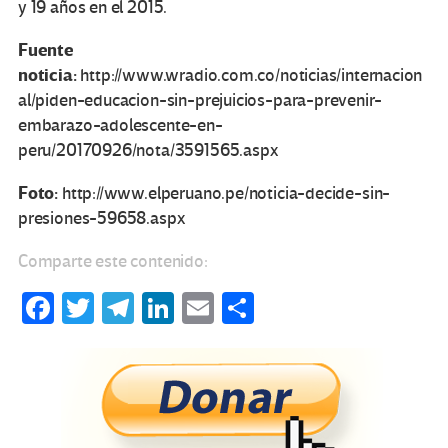
y 19 años en el 2015.
Fuente
noticia:
http://www.wradio.com.co/noticias/internacion
al/piden-educacion-sin-prejuicios-para-prevenir-
embarazo-adolescente-en-
peru/20170926/nota/3591565.aspx
Foto:
http://www.elperuano.pe/noticia-decide-sin-
presiones-59658.aspx
Comparte este contenido:
Fa
T
Te
Li
E
C
ce
wi
le
n
m
o
b
tt
gr
ke
ail
m
o
er
a
dI
p
o
m
n
ar