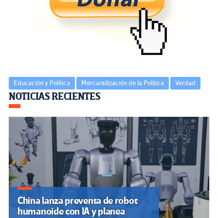
o
er
a
dI
p
o
m
n
ar
k
tir
Educación y Política
Mercantilización de la Política
Verdad
Navegación
NOTICIAS RECIENTES
de
entradas
China lanza preventa de robot
humanoide con IA y planea