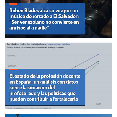
Rubén Blades alza su voz por un
músico deportado a El Salvador:
“Ser venezolano no convierte en
antisocial a nadie”
El estado de la profesión docente
en España: un análisis con datos
sobre la situación del
profesorado y las políticas que
pueden contribuir a fortalecerlo