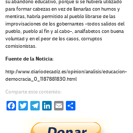
su abandono educativo, porque si se hubiera utilizado
para formar cabezas en vez de llenarlas con humos y
mentiras, habría permitido al pueblo librarse de las
improvisaciones de los gobernantes -todos salidos del
pueblo, pueblo al fin y al cabo-, analfabetos con buena
voluntad y en el peor de los casos, corruptos
comisionistas.
Fuente de la Noticia:
http://www.diariodecadiz.es/opinion/analisis/educacion-
democracia_0_1187881830.html
Comparte este contenido:
Fa
T
Te
Li
E
C
ce
wi
le
n
m
o
b
tt
gr
ke
ail
m