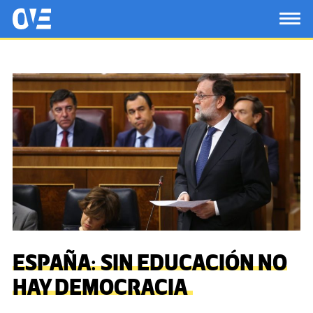
Saltar al contenido principal
OtrasVocesenEducacion.org
TOG
ESPAÑA: SIN EDUCACIÓN NO
HAY DEMOCRACIA