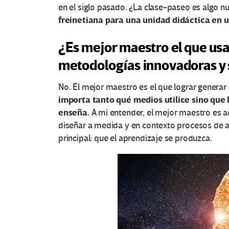
en el siglo pasado. ¿La clase-paseo es algo n
freinetiana para una unidad didáctica en u
¿Es mejor maestro el que us
O
metodologías innovadoras y s
t
No. El mejor maestro es el que lograr generar
r
importa tanto qué medios utilice sino que
enseña.
A mi entender, el mejor maestro es aq
a
diseñar a medida y en contexto procesos de ap
s
principal: que el aprendizaje se produzca.
V
o
c