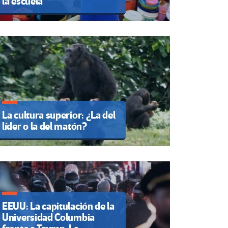
la escuela
La cultura superior: ¿La del
líder o la del matón?
EEUU: La capitulación de la
Universidad Columbia