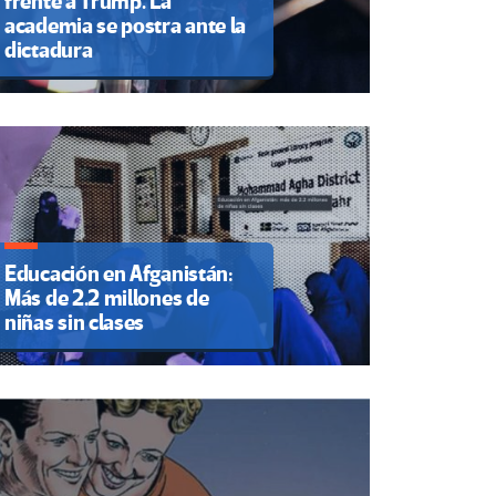
frente a Trump. La
academia se postra ante la
dictadura
Educación en Afganistán:
Más de 2.2 millones de
niñas sin clases