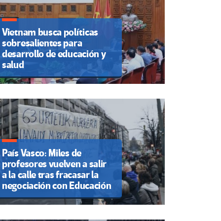
Vietnam busca políticas
sobresalientes para
desarrollo de educación y
salud
País Vasco: Miles de
profesores vuelven a salir
a la calle tras fracasar la
negociación con Educación