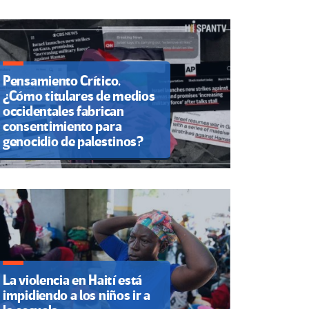
Pensamiento Crítico.
¿Cómo titulares de medios
occidentales fabrican
consentimiento para
genocidio de palestinos?
La violencia en Haití está
impidiendo a los niños ir a