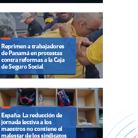
Reprimen a trabajadores
de Panamá en protestas
contra reformas a la Caja
de Seguro Social
España: La reducción de
jornada lectiva a los
maestros no contiene el
malestar de los sindicatos