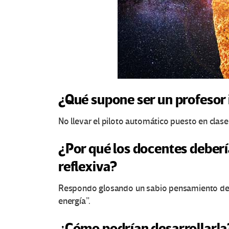
e
s
e
n
E
¿Qué supone ser un profesor 
d
No llevar el piloto automático puesto en clas
u
¿Por qué los docentes deberí
c
reflexiva?
a
Respondo glosando un sabio pensamiento de C
c
energía”.
i
¿Cómo podrían desarrollarla