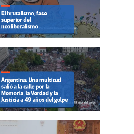
El brutalismo, fase
superior del
neoliberalismo
Argentina: Una multitud
salió a la calle por la
Memoria, la Verdad y la
Justicia a 49 años del golpe