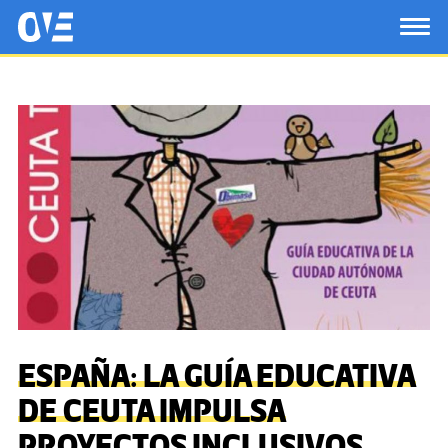
Saltar al contenido principal
OtrasVocesenEducacion.org
TOG
ESPAÑA: LA GUÍA EDUCATIVA
DE CEUTA IMPULSA
PROYECTOS INCLUSIVOS