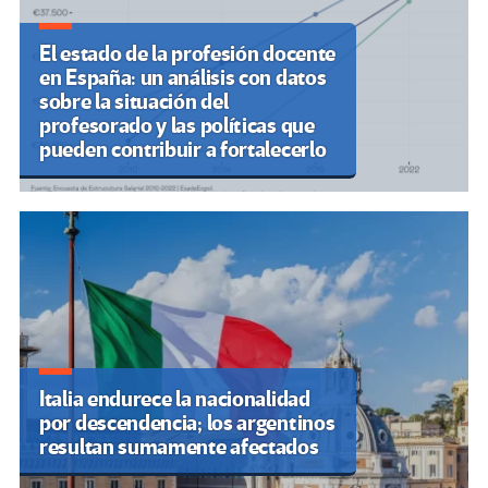
El estado de la profesión docente
en España: un análisis con datos
sobre la situación del
profesorado y las políticas que
pueden contribuir a fortalecerlo
Italia endurece la nacionalidad
por descendencia; los argentinos
resultan sumamente afectados