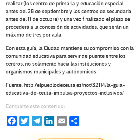
realizar (los centro de primaria y educación especial
antes del 28 de septiembre y los centros de secundaria
antes del 11 de octubre) y una vez finalizado el plazo se
procederá a la concesión de actividades, que serán un
máximo de tres por aula.
Con esta guía, la Ciudad mantiene su compromiso con la
comunidad educativa para servir de puente entre los
centros, no solamente hacia las instituciones y
organismos municipales y autónomicos.
Fuente: http://elpueblodeceuta.es/not/32114/la-guia-
educativa-de-ceuta-impulsa-proyectos-inclusivos/
Comparte este contenido:
Fa
T
Te
Li
E
C
ce
wi
le
n
m
o