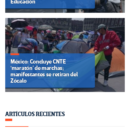
Educación
México: Concluye CNTE
‘maratón’ de marchas;
manifestantes se retiran del
Zócalo
ARTÍCULOS RECIENTES