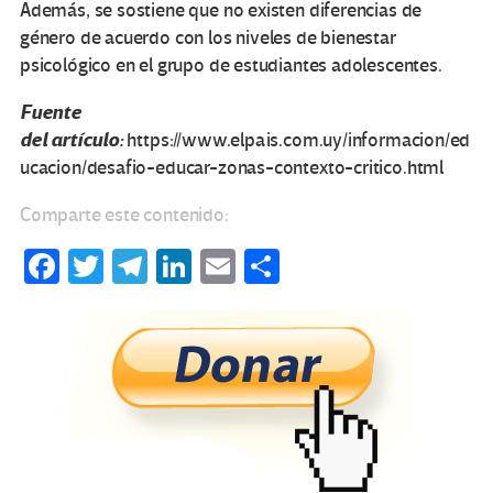
Además, se sostiene que no existen diferencias de
género de acuerdo con los niveles de bienestar
psicológico en el grupo de estudiantes adolescentes.
Fuente
del artículo:
https://www.elpais.com.uy/informacion/ed
ucacion/desafio-educar-zonas-contexto-critico.html
Comparte este contenido:
Fa
T
Te
Li
E
C
ce
wi
le
n
m
o
b
tt
gr
ke
ail
m
o
er
a
dI
p
o
m
n
ar
k
tir