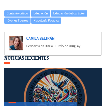
Contexto crítico
Educación
Educación del carácter
Jóvenes Fuertes
Psicología Positiva
CAMILA BELTRÁN
Periodista en Diario EL PAÍS de Uruguay
Navegación
NOTICIAS RECIENTES
de
entradas