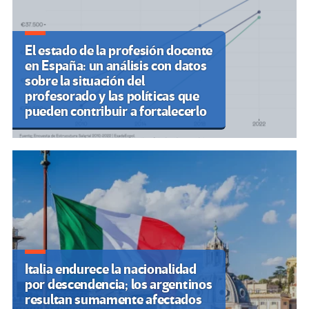
El estado de la profesión docente
en España: un análisis con datos
sobre la situación del
profesorado y las políticas que
pueden contribuir a fortalecerlo
Italia endurece la nacionalidad
por descendencia; los argentinos
resultan sumamente afectados