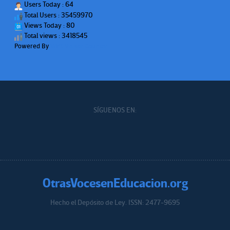
Users Today : 64
Total Users : 35459970
Views Today : 80
Total views : 3418545
Powered By
WPS Visitor Counter
SÍGUENOS EN:
OtrasVocesenEducacion.org
Hecho el Depósito de Ley. ISSN: 2477-9695
Educacion.org