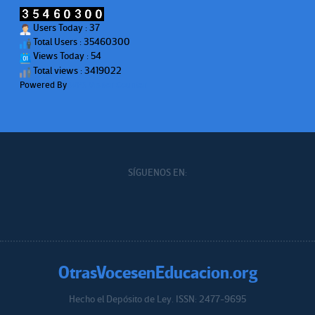
Users Today : 37
Total Users : 35460300
Views Today : 54
Total views : 3419022
Powered By
WPS Visitor Counter
SÍGUENOS EN:
OtrasVocesenEducacion.org
Hecho el Depósito de Ley. ISSN: 2477-9695
Educacion.org