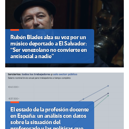
Rubén Blades alza su voz por un
músico deportado a El Salvador:
“Ser venezolano no convierte en
antisocial a nadie”
El estado de la profesión docente
en España: un análisis con datos
sobre la situación del
profesorado y las políticas que