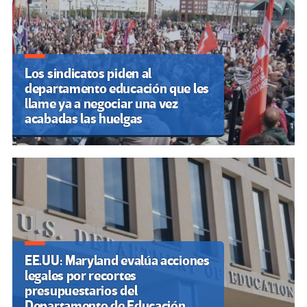
Los sindicatos piden al
departamento educación que les
llame ya a negociar una vez
acabadas las huelgas
EE.UU: Maryland evalúa acciones
legales por recortes
presupuestarios del
Departamento de Educación