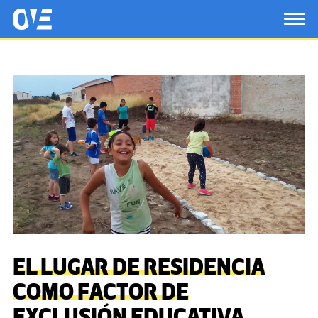
Saltar al contenido principal
OtrasVocesenEducacion.org
TOG
EL LUGAR DE RESIDENCIA
COMO FACTOR DE
EXCLUSIÓN EDUCATIVA