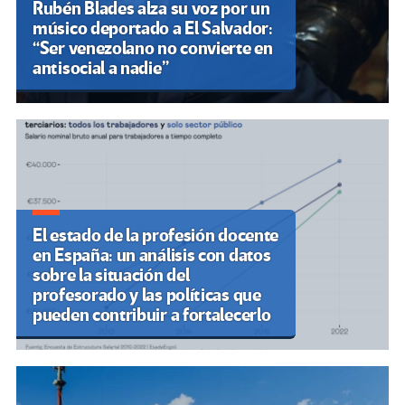
Rubén Blades alza su voz por un
músico deportado a El Salvador:
“Ser venezolano no convierte en
antisocial a nadie”
El estado de la profesión docente
en España: un análisis con datos
sobre la situación del
profesorado y las políticas que
pueden contribuir a fortalecerlo