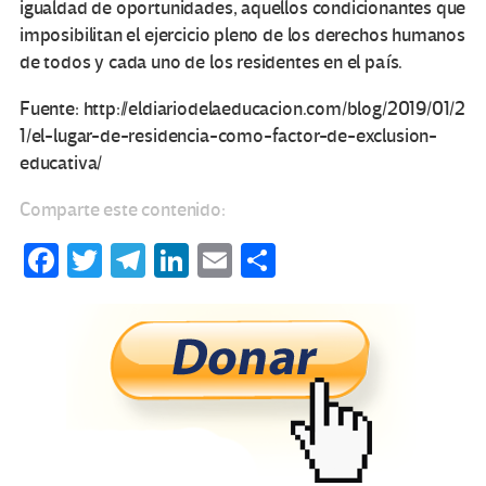
igualdad de oportunidades, aquellos condicionantes que
imposibilitan el ejercicio pleno de los derechos humanos
de todos y cada uno de los residentes en el país.
Fuente: http://eldiariodelaeducacion.com/blog/2019/01/2
1/el-lugar-de-residencia-como-factor-de-exclusion-
educativa/
Comparte este contenido:
Fa
T
Te
Li
E
C
ce
wi
le
n
m
o
b
tt
gr
ke
ail
m
o
er
a
dI
p
o
m
n
ar
k
tir