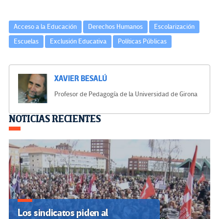
Acceso a la Educación
Derechos Humanos
Escolarización
Escuelas
Exclusión Educativa
Políticas Públicas
XAVIER BESALÚ
Profesor de Pedagogía de la Universidad de Girona
Navegación
NOTICIAS RECIENTES
de
entradas
Los sindicatos piden al