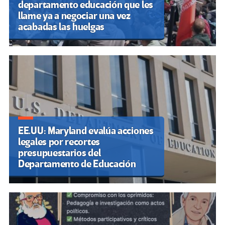
departamento educación que les
llame ya a negociar una vez
acabadas las huelgas
EE.UU: Maryland evalúa acciones
legales por recortes
presupuestarios del
Departamento de Educación