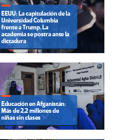
EEUU: La capitulación de la
Universidad Columbia
frente a Trump. La
academia se postra ante la
dictadura
Educación en Afganistán:
Más de 2.2 millones de
niñas sin clases