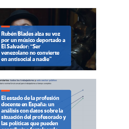
Rubén Blades alza su voz
por un músico deportado a
El Salvador: “Ser
venezolano no convierte
en antisocial a nadie”
El estado de la profesión
docente en España: un
análisis con datos sobre la
situación del profesorado y
las políticas que pueden