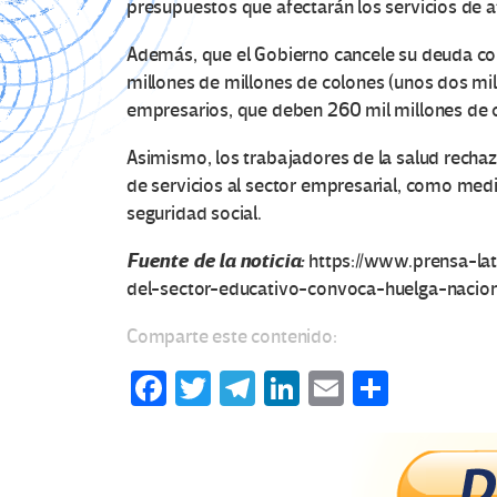
presupuestos que afectarán los servicios de 
Además, que el Gobierno cancele su deuda co
millones de millones de colones (unos dos mil
empresarios, que deben 260 mil millones de c
Asimismo, los trabajadores de la salud rechaz
de servicios al sector empresarial, como medi
seguridad social.
Fuente de la noticia:
https://www.prensa-la
del-sector-educativo-convoca-huelga-nacion
Comparte este contenido:
Fa
T
Te
Li
E
C
ce
wi
le
n
m
o
b
tt
gr
ke
ail
m
o
er
a
dI
p