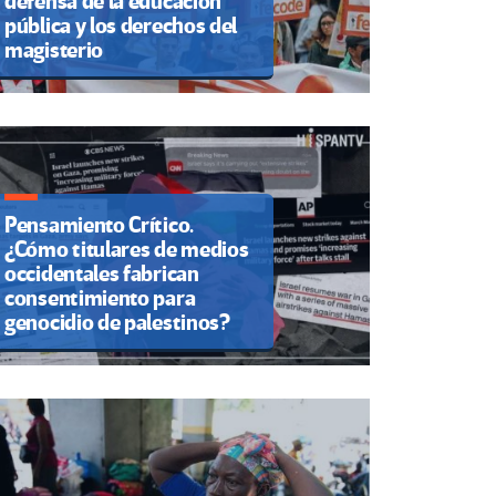
defensa de la educación
pública y los derechos del
magisterio
Pensamiento Crítico.
¿Cómo titulares de medios
occidentales fabrican
consentimiento para
genocidio de palestinos?