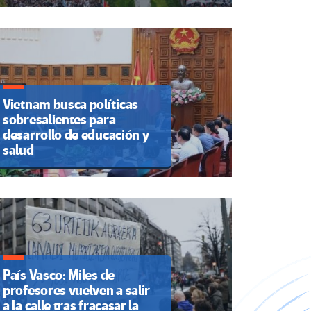
Vietnam busca políticas
sobresalientes para
desarrollo de educación y
salud
País Vasco: Miles de
profesores vuelven a salir
a la calle tras fracasar la