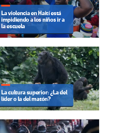
La violencia en Haití está
impidiendo a los niños ir a
la escuela
La cultura superior: ¿La del
líder o la del matón?