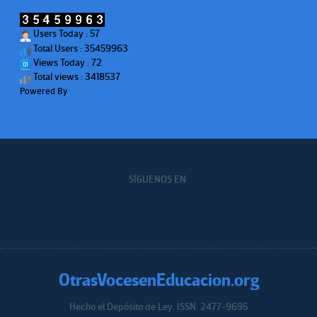
Users Today : 57
Total Users : 35459963
Views Today : 72
Total views : 3418537
Powered By
WPS Visitor Counter
SÍGUENOS EN:
OtrasVocesenEducacion.org
Hecho el Depósito de Ley. ISSN: 2477-9695