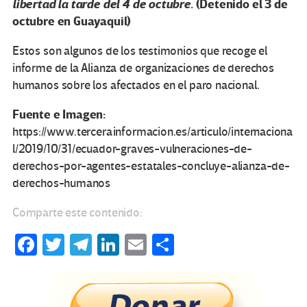
libertad la tarde del 4 de octubre.
(Detenido el 3 de
octubre en Guayaquil)
Estos son algunos de los testimonios que recoge el
informe de la Alianza de organizaciones de derechos
humanos sobre los afectados en el paro nacional.
Fuente e Imagen:
https://www.tercerainformacion.es/articulo/internaciona
l/2019/10/31/ecuador-graves-vulneraciones-de-
derechos-por-agentes-estatales-concluye-alianza-de-
derechos-humanos
Comparte este contenido:
Fa
T
Te
Li
E
C
ce
wi
le
n
m
o
b
tt
gr
ke
ail
m