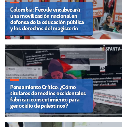
Colombia: Fecode encabezará
una movilización nacional en
defensa de la educación pública
y los derechos del magisterio
Pensamiento Crítico. ¿Cómo
titulares de medios occidentales
fabrican consentimiento para
genocidio de palestinos?