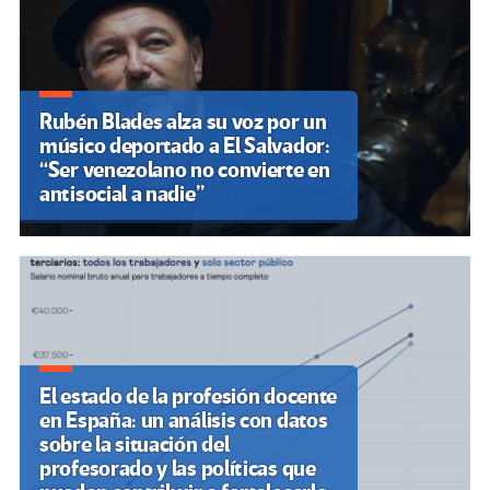
Rubén Blades alza su voz por un
músico deportado a El Salvador:
“Ser venezolano no convierte en
antisocial a nadie”
El estado de la profesión docente
en España: un análisis con datos
sobre la situación del
profesorado y las políticas que