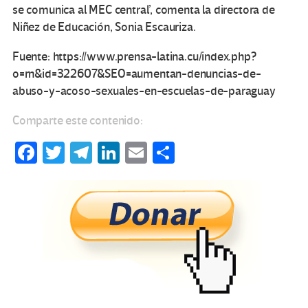
se comunica al MEC central’, comenta la directora de
Niñez de Educación, Sonia Escauriza.
Fuente: https://www.prensa-latina.cu/index.php?
o=rn&id=322607&SEO=aumentan-denuncias-de-
abuso-y-acoso-sexuales-en-escuelas-de-paraguay
Comparte este contenido:
Fa
T
Te
Li
E
C
ce
wi
le
n
m
o
b
tt
gr
ke
ail
m
o
er
a
dI
p
o
m
n
ar
k
tir