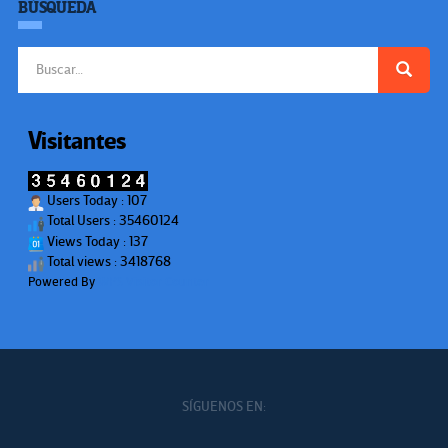
BÚSQUEDA
Buscar:
Visitantes
Users Today : 107
Total Users : 35460124
Views Today : 137
Total views : 3418768
Powered By
WPS Visitor Counter
SÍGUENOS EN: