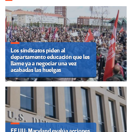
de
entradas
Los sindicatos piden al
departamento educación que les
llame ya a negociar una vez
acabadas las huelgas
EE.UU: Maryland evalúa acciones