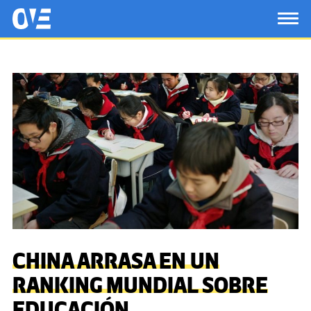
Saltar al contenido principal
OtrasVocesenEducacion.org
TOG
CHINA ARRASA EN UN
RANKING MUNDIAL SOBRE
EDUCACIÓN