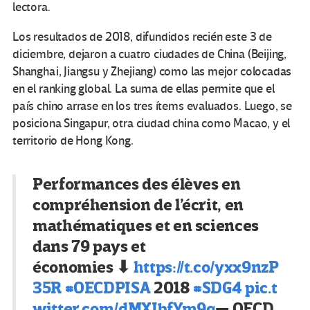
lectora.
Los resultados de 2018, difundidos recién este 3 de
diciembre, dejaron a cuatro ciudades de China (Beijing,
Shanghai, Jiangsu y Zhejiang) como las mejor colocadas
en el ranking global. La suma de ellas permite que el
país chino arrase en los tres ítems evaluados. Luego, se
posiciona Singapur, otra ciudad china como Macao, y el
territorio de Hong Kong.
Performances des élèves en
compréhension de l’écrit, en
mathématiques et en sciences
dans 79 pays et
économies ⬇
https://t.co/yxx9nzP
35R
#OECDPISA
2018
#SDG4
pic.t
witter.com/dMXIbfYm9q
— OECD