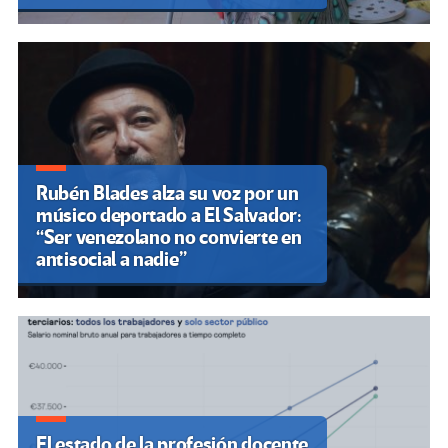
Rubén Blades alza su voz por un
músico deportado a El Salvador:
“Ser venezolano no convierte en
antisocial a nadie”
El estado de la profesión docente