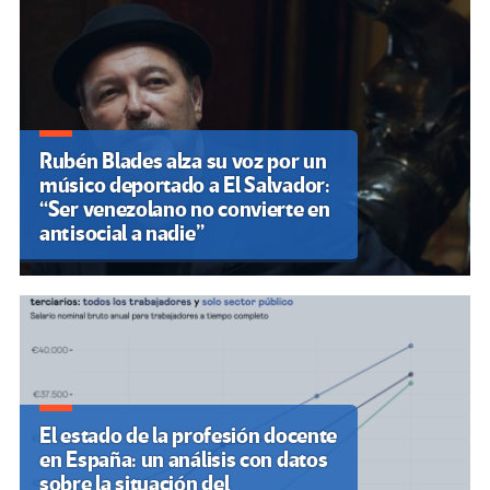
Rubén Blades alza su voz por un
músico deportado a El Salvador:
“Ser venezolano no convierte en
antisocial a nadie”
El estado de la profesión docente
en España: un análisis con datos
sobre la situación del