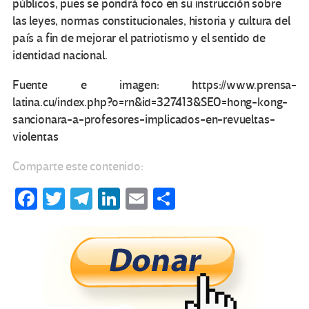
públicos, pues se pondrá foco en su instrucción sobre
las leyes, normas constitucionales, historia y cultura del
país a fin de mejorar el patriotismo y el sentido de
identidad nacional.
Fuente e imagen: https://www.prensa-
latina.cu/index.php?o=rn&id=327413&SEO=hong-kong-
sancionara-a-profesores-implicados-en-revueltas-
violentas
Comparte este contenido:
Fa
T
Te
Li
E
C
ce
wi
le
n
m
o
b
tt
gr
ke
ail
m
o
er
a
dI
p
o
m
n
ar