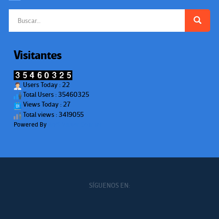
Buscar:
Visitantes
Users Today : 22
Total Users : 35460325
Views Today : 27
Total views : 3419055
Powered By
WPS Visitor Counter
SÍGUENOS EN: