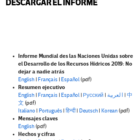
DESCARGAR EL INFORME
Informe Mundial des las Naciones Unidas sobre
el Desarrollo de los Recursos Hídricos 2019: No
dejar a nadie atrás
English
|
Français
|
Español
(pdf)
Resumen ejecutivo
English
|
Français
|
Español
|
Русский
|
ا لعربية
|
中
文
(pdf)
Italiano
|
Português
|
हिन्दी
|
Deutsch
|
Korean
(pdf)
Mensajes claves
English
(pdf)
Hechos y cifras