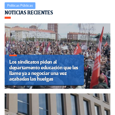
Políticas Públicas
Navegación
NOTICIAS RECIENTES
de
entradas
Los sindicatos piden al
departamento educación que les
llame ya a negociar una vez
acabadas las huelgas