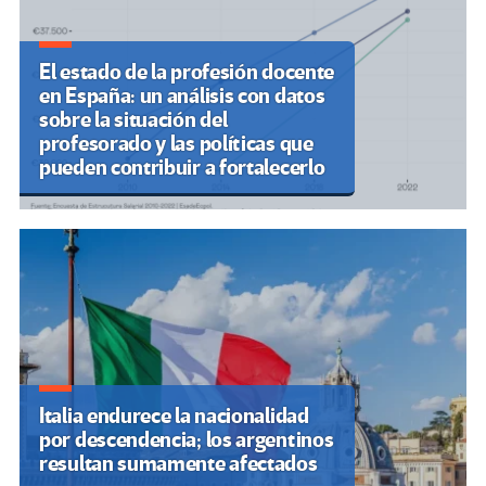
El estado de la profesión docente
en España: un análisis con datos
sobre la situación del
profesorado y las políticas que
pueden contribuir a fortalecerlo
Italia endurece la nacionalidad
por descendencia; los argentinos
resultan sumamente afectados