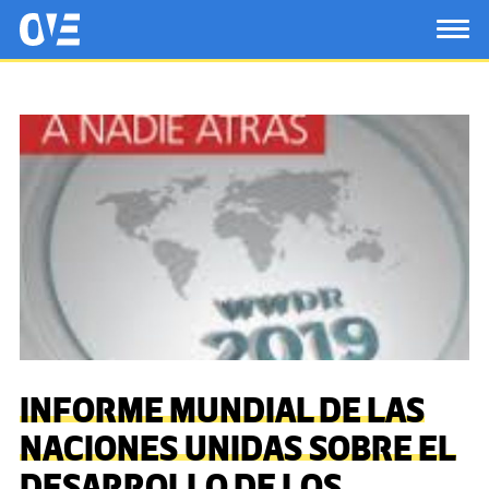
Saltar al contenido principal
OtrasVocesenEducacion.org
TOG
INFORME MUNDIAL DE LAS
NACIONES UNIDAS SOBRE EL
DESARROLLO DE LOS