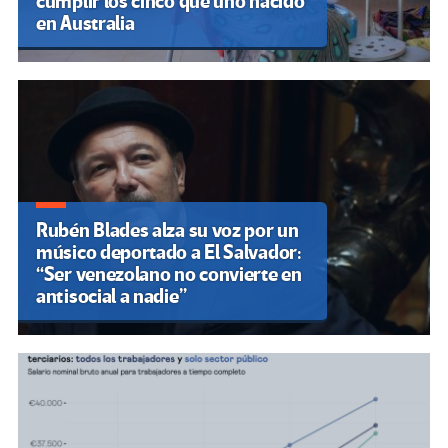
cumplir los cinco que uno nacido
en Australia
Rubén Blades alza su voz por un
músico deportado a El Salvador:
“Ser venezolano no convierte en
antisocial a nadie”