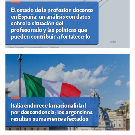
El estado de la profesión docente
en España: un análisis con datos
sobre la situación del
profesorado y las políticas que
pueden contribuir a fortalecerlo
Italia endurece la nacionalidad
por descendencia; los argentinos
resultan sumamente afectados