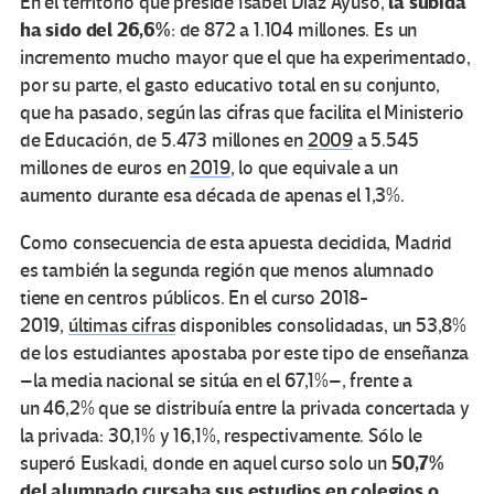
la subida
En el territorio que preside Isabel Díaz Ayuso,
ha sido del 26,6%
: de 872 a 1.104 millones. Es un
incremento mucho mayor que el que ha experimentado,
por su parte, el gasto educativo total en su conjunto,
que ha pasado, según las cifras que facilita el Ministerio
de Educación, de 5.473 millones en
2009
a 5.545
millones de euros en
2019
, lo que equivale a un
aumento durante esa década de apenas el 1,3%.
Como consecuencia de esta apuesta decidida, Madrid
es también la segunda región que menos alumnado
tiene en centros públicos. En el curso 2018-
2019,
últimas cifras
disponibles consolidadas, un 53,8%
de los estudiantes apostaba por este tipo de enseñanza
–la media nacional se sitúa en el 67,1%–, frente a
un 46,2% que se distribuía entre la privada concertada y
la privada: 30,1% y 16,1%, respectivamente. Sólo le
50,7%
superó Euskadi, donde en aquel curso solo un
del alumnado cursaba sus estudios en colegios o