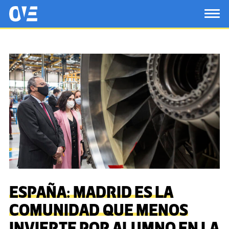
Saltar al contenido principal
OtrasVocesenEducacion.org
TOG
ESPAÑA: MADRID ES LA
COMUNIDAD QUE MENOS
INVIERTE POR ALUMNO EN LA