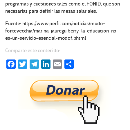
programas y cuestiones tales como el FONID, que son
necesarias para definir las mesas salariales.
Fuente: https://www.perfil.com/noticias/modo-
fontevecchia/marina-jaureguiberry-la-educacion-no-
es-un-servicio-esencial-modof.phtml
Comparte este contenido:
Fa
T
Te
Li
E
C
ce
wi
le
n
m
o
b
tt
gr
ke
ail
m
o
er
a
dI
p
o
m
n
ar
k
tir