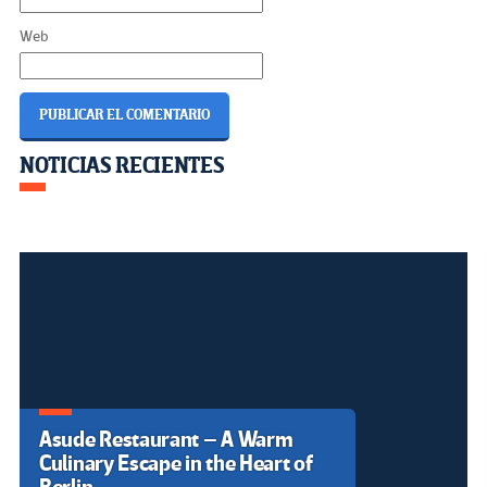
Web
Dr Jorge Ulloa – Healthcare
Agen Resmi Roulette Online
Navegación
NOTICIAS RECIENTES
Perspective in Los Angeles,
dengan Layanan Akses Stabil
California
de
entradas
Asude Restaurant – A Warm
Culinary Escape in the Heart of