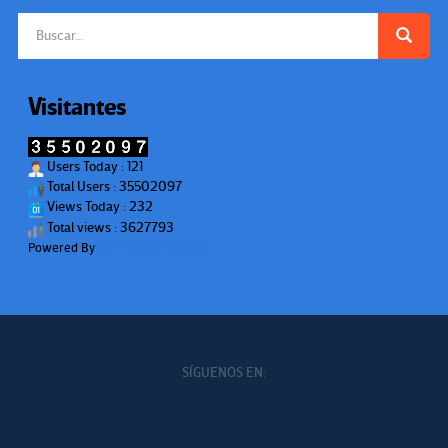
Buscar:
Visitantes
Users Today : 121
Total Users : 35502097
Views Today : 232
Total views : 3627793
Powered By
WPS Visitor Counter
SÍGUENOS EN: