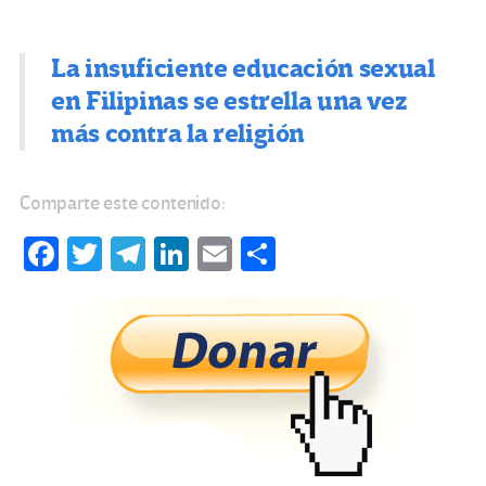
La insuficiente educación sexual
en Filipinas se estrella una vez
más contra la religión
Comparte este contenido:
Fa
T
Te
Li
E
C
ce
wi
le
n
m
o
b
tt
gr
ke
ail
m
o
er
a
dI
p
o
m
n
ar
k
tir