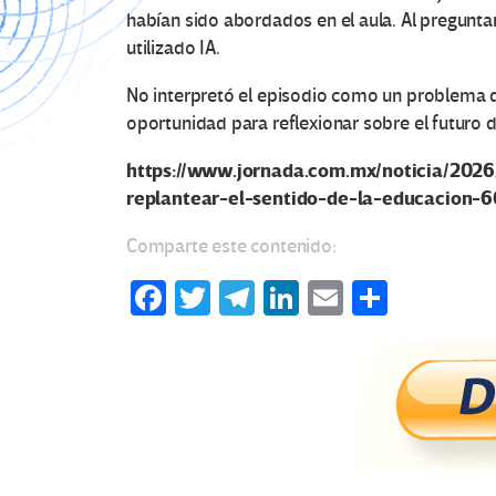
habían sido abordados en el aula. Al pregunta
utilizado IA.
No interpretó el episodio como un problema di
oportunidad para reflexionar sobre el futuro d
https://www.jornada.com.mx/noticia/2026
replantear-el-sentido-de-la-educacion-6
Comparte este contenido:
Fa
T
Te
Li
E
C
ce
wi
le
n
m
o
b
tt
gr
ke
ail
m
o
er
a
dI
p
o
m
n
ar
k
tir