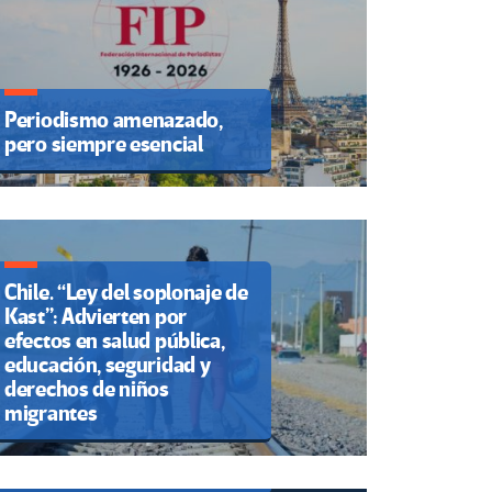
Periodismo amenazado,
pero siempre esencial
Chile. “Ley del soplonaje de
Kast”: Advierten por
efectos en salud pública,
educación, seguridad y
CNTE huelga nacional hoy 1
derechos de niños
de junio: calles cerradas y
migrantes
rutas en CDMX y otros
estados por megamarcha y
plantón