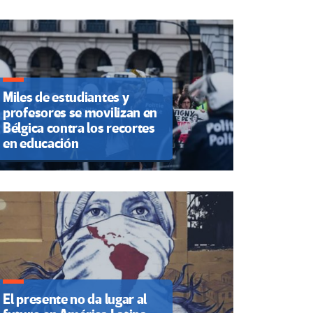
Miles de estudiantes y
profesores se movilizan en
Bélgica contra los recortes
en educación
El presente no da lugar al