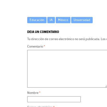
Educación
IA
México
Universidad
DEJA UN COMENTARIO
Tu dirección de correo electrónico no será publicada.
Los 
Comentario
*
O
t
Nombre
*
r