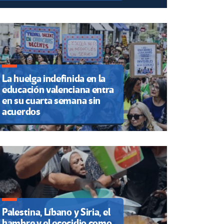
La huelga indefinida en la
educación valenciana entra
en su cuarta semana sin
acuerdos
Palestina, Líbano y Siria, el
hambre y el ecocidio como