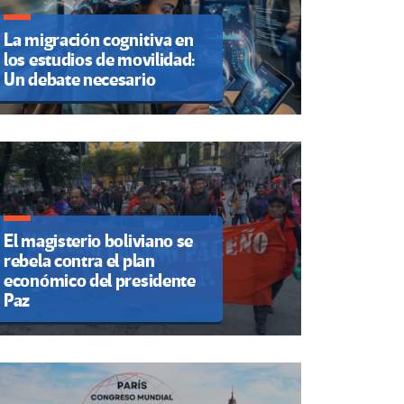
La migración cognitiva en
los estudios de movilidad:
Un debate necesario
El magisterio boliviano se
rebela contra el plan
económico del presidente
Paz