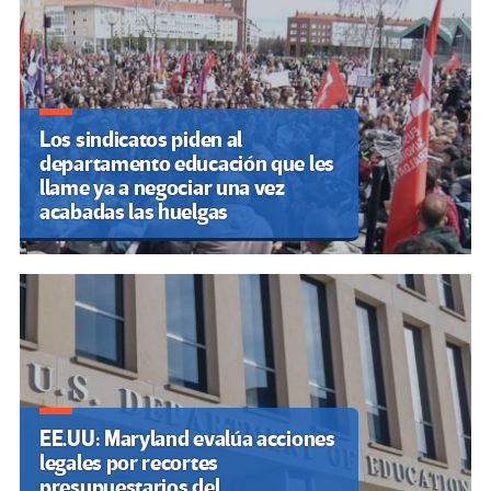
entradas
Los sindicatos piden al
departamento educación que les
llame ya a negociar una vez
acabadas las huelgas
EE.UU: Maryland evalúa acciones
legales por recortes
presupuestarios del