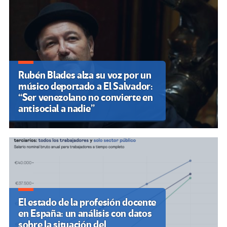
Rubén Blades alza su voz por un
músico deportado a El Salvador:
“Ser venezolano no convierte en
antisocial a nadie”
El estado de la profesión docente
en España: un análisis con datos
sobre la situación del