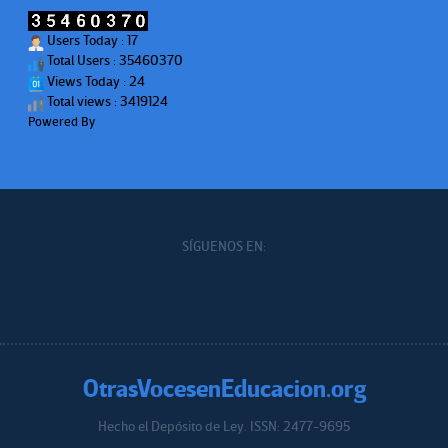
Users Today : 17
Total Users : 35460370
Views Today : 24
Total views : 3419124
Powered By
WPS Visitor Counter
SÍGUENOS EN:
OtrasVocesenEducacion.org
Hecho el Depósito de Ley. ISSN: 2477-9695
Educacion.org