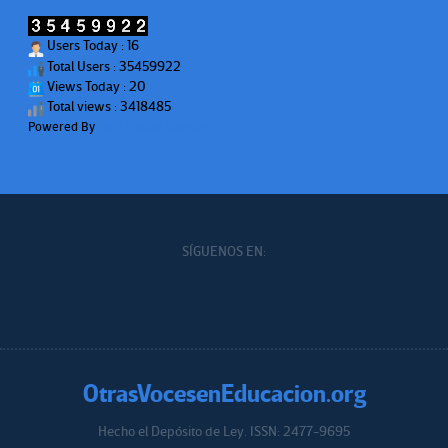
Users Today : 16
Total Users : 35459922
Views Today : 20
Total views : 3418485
Powered By
WPS Visitor Counter
SÍGUENOS EN:
OtrasVocesenEducacion.org
Hecho el Depósito de Ley. ISSN: 2477-9695