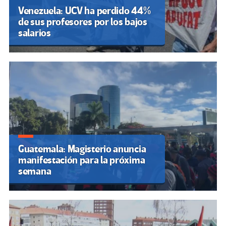
Venezuela: UCV ha perdido 44%
de sus profesores por los bajos
salarios
Guatemala: Magisterio anuncia
manifestación para la próxima
semana