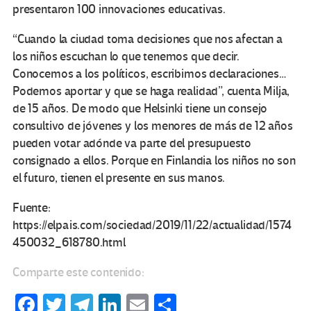
presentaron 100 innovaciones educativas.
“Cuando la ciudad toma decisiones que nos afectan a
los niños escuchan lo que tenemos que decir.
Conocemos a los políticos, escribimos declaraciones…
Podemos aportar y que se haga realidad”, cuenta Milja,
de 15 años. De modo que Helsinki tiene un consejo
consultivo de jóvenes y los menores de más de 12 años
pueden votar adónde va parte del presupuesto
consignado a ellos. Porque en Finlandia los niños no son
el futuro, tienen el presente en sus manos.
Fuente:
https://elpais.com/sociedad/2019/11/22/actualidad/1574
450032_618780.html
Comparte este contenido:
Fa
T
Te
Li
E
C