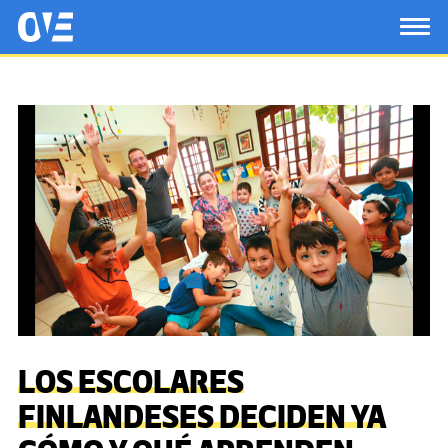
Saltar al contenido principal
OtrasVocesenEducacion.org
TOG
LOS ESCOLARES
FINLANDESES DECIDEN YA