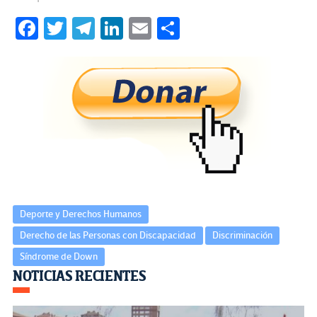
Fa
T
Te
Li
E
C
ce
wi
le
n
m
o
b
tt
gr
ke
ail
m
o
er
a
dI
p
o
m
n
ar
k
tir
Deporte y Derechos Humanos
Derecho de las Personas con Discapacidad
Discriminación
Síndrome de Down
Navegación
NOTICIAS RECIENTES
de