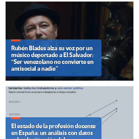
Rubén Blades alza su voz por un
músico deportado a El Salvador:
“Ser venezolano no convierte en
antisocial a nadie”
El estado de la profesión docente
en España: un análisis con datos