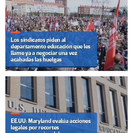
entradas
Los sindicatos piden al
departamento educación que les
llame ya a negociar una vez
acabadas las huelgas
EE.UU: Maryland evalúa acciones
legales por recortes