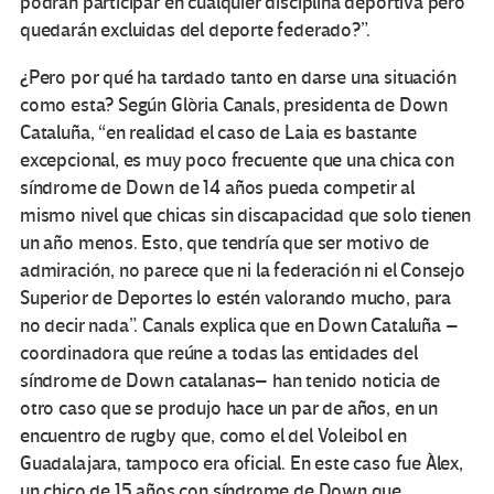
podrán participar en cualquier disciplina deportiva pero
quedarán excluidas del deporte federado?”.
¿Pero por qué ha tardado tanto en darse una situación
como esta? Según Glòria Canals, presidenta de Down
Cataluña, “en realidad el caso de Laia es bastante
excepcional, es muy poco frecuente que una chica con
síndrome de Down de 14 años pueda competir al
mismo nivel que chicas sin discapacidad que solo tienen
un año menos. Esto, que tendría que ser motivo de
admiración, no parece que ni la federación ni el Consejo
Superior de Deportes lo estén valorando mucho, para
no decir nada”. Canals explica que en Down Cataluña –
coordinadora que reúne a todas las entidades del
síndrome de Down catalanas– han tenido noticia de
otro caso que se produjo hace un par de años, en un
encuentro de rugby que, como el del Voleibol en
Guadalajara, tampoco era oficial. En este caso fue Àlex,
un chico de 15 años con síndrome de Down que