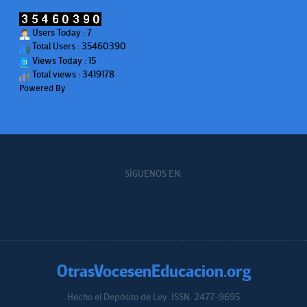
Users Today : 7
Total Users : 35460390
Views Today : 15
Total views : 3419178
Powered By
WPS Visitor Counter
SÍGUENOS EN:
OtrasVocesenEducacion.org
Hecho el Depósito de Ley. ISSN: 2477-9695