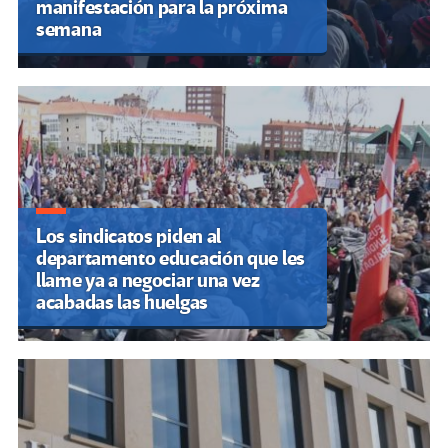
manifestación para la próxima
semana
Los sindicatos piden al
departamento educación que les
llame ya a negociar una vez
acabadas las huelgas