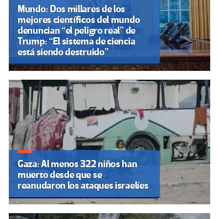
Mundo: Dos millares de los
mejores científicos del mundo
denuncian “el peligro real” de
Trump: “El sistema de ciencia
está siendo destruido”
Gaza: Al menos 322 niños han
muerto desde que se
reanudaron los ataques israelíes