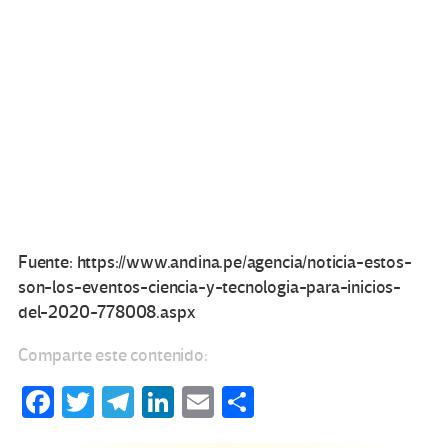
Fuente: https://www.andina.pe/agencia/noticia-estos-
son-los-eventos-ciencia-y-tecnologia-para-inicios-
del-2020-778008.aspx
Comparte este contenido:
Fa
T
Te
Li
E
C
ce
wi
le
n
m
o