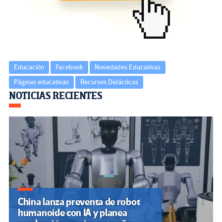
o
m
n
ar
k
tir
Educación
Facebook
Novedades Educativas
Páginas educativas
Recursos Didácticos
Navegación
NOTICIAS RECIENTES
de
entradas
China lanza preventa de robot
humanoide con IA y planea