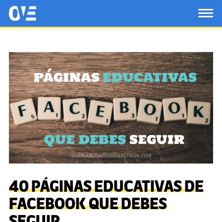
Saltar al contenido principal
OtrasVocesenEducacion.org
TOG
40 PÁGINAS EDUCATIVAS DE
FACEBOOK QUE DEBES
SEGUIR