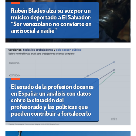
Rubén Blades alza su voz por un
músico deportado a El Salvador:
“Ser venezolano no convierte en
antisocial a nadie”
El estado de la profesión docente
en España: un análisis con datos
sobre la situación del
profesorado y las políticas que
pueden contribuir a fortalecerlo