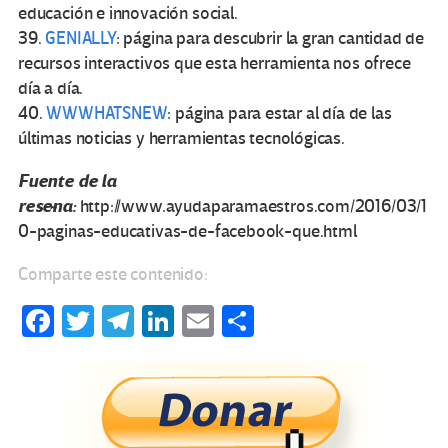
educación e innovación social.
39.
GENIALLY
: página para descubrir la gran cantidad de
recursos interactivos que esta herramienta nos ofrece
día a día.
40.
WWWHATSNEW
: página para estar al día de las
últimas noticias y herramientas tecnológicas.
Fuente de la
reseña:
http://www.ayudaparamaestros.com/2016/03/1
0-paginas-educativas-de-facebook-que.html
Comparte este contenido:
Fa
T
Te
Li
E
C
ce
wi
le
n
m
o
b
tt
gr
ke
ail
m
o
er
a
dI
p