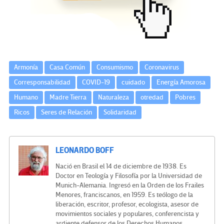
o
m
n
ar
k
tir
Armonía
Casa Común
Consumismo
Coronavirus
Corresponsabilidad
COVID-19
cuidado
Energía Amorosa
Humano
Madre Tierra
Naturaleza
otredad
Pobres
Ricos
Seres de Relación
Solidaridad
LEONARDO BOFF
Nació en Brasil el 14 de diciembre de 1938. Es
Doctor en Teología y Filosofía por la Universidad de
Munich-Alemania. Ingresó en la Orden de los Frailes
Menores, franciscanos, en 1959. Es teólogo de la
liberación, escritor, profesor, ecologista, asesor de
movimientos sociales y populares, conferencista y
ardiente defensor de los Derechos Humanos.