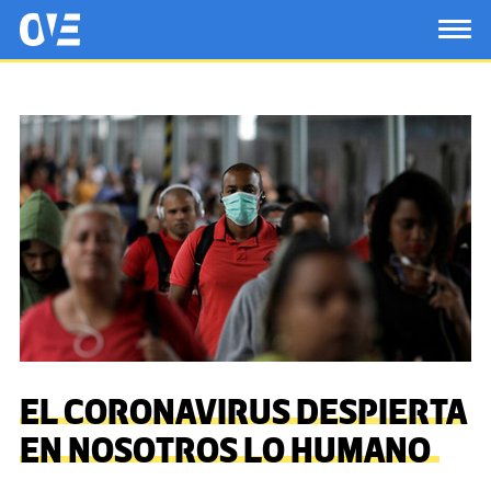
Saltar al contenido principal
OtrasVocesenEducacion.org
TOG
EL CORONAVIRUS DESPIERTA
EN NOSOTROS LO HUMANO