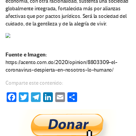
economía, con otra racionalidad, sustenta una sociedad
globalmente integrada, fortalecida más por alianzas
afectivas que por pactos jurídicos. Será la sociedad del
cuidado, de la gentileza y de la alegría de vivir.
Fuente e Imagen:
https://acento.com.do/2020/opinion/8803309-el-
coronavirus-despierta-en-nosotros-lo-humano/
Comparte este contenido:
Fa
T
Te
Li
E
C
ce
wi
le
n
m
o
b
tt
gr
ke
ail
m
o
er
a
dI
p