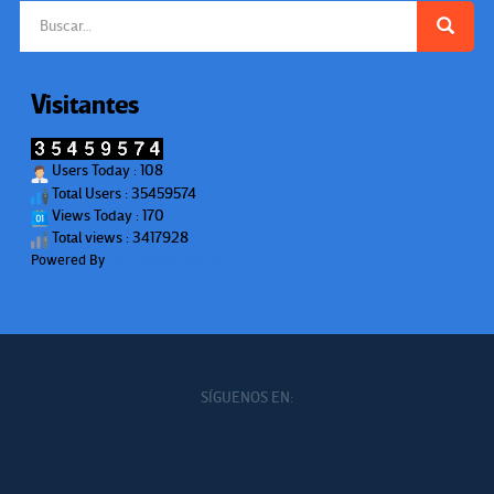
Buscar:
Visitantes
Users Today : 108
Total Users : 35459574
Views Today : 170
Total views : 3417928
Powered By
WPS Visitor Counter
SÍGUENOS EN: